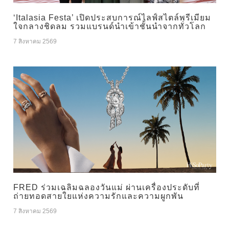
‘Italasia Festa’ เปิดประสบการณ์ไลฟ์สไตล์พรีเมียม
ใจกลางชิดลม รวมแบรนด์นำเข้าชั้นนำจากทั่วโลก
7 สิงหาคม 2569
FRED ร่วมเฉลิมฉลองวันแม่ ผ่านเครื่องประดับที่
ถ่ายทอดสายใยแห่งความรักและความผูกพัน
7 สิงหาคม 2569