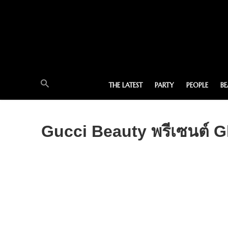
THE LATEST
PARTY
PEOPLE
B
Gucci Beauty พรีเซนต์ G