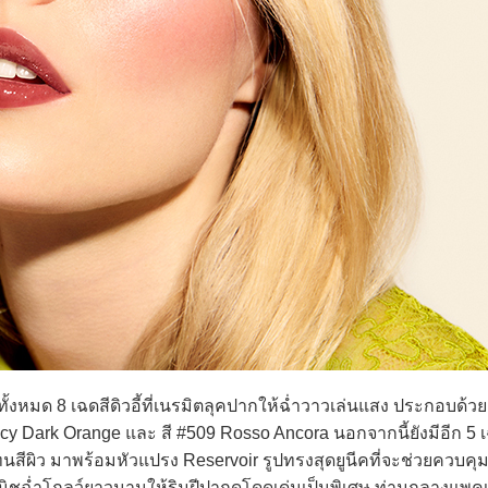
หมด 8 เฉดสีดิวอี้ที่เนรมิตลุคปากให้ฉ่ำวาวเล่นแสง ประกอบด้วย
ucy Dark Orange และ สี #509 Rosso Ancora นอกจากนี้ยังมีอีก 5 เฉ
กโทนสีผิว มาพร้อมหัวแปรง Reservoir รูปทรงสุดยูนีคที่จะช่วยควบคุ
นิชฉ่ำโกลว์ยาวนานให้ริมฝีปากดูโดดเด่นเป็นพิเศษ ท่ามกลางแพคเก