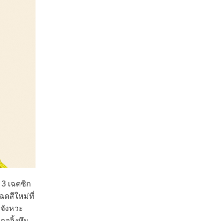
 3 เฉดซิก
ดสีใหม่ที่
มจังหวะ
จจิ้งทึบ