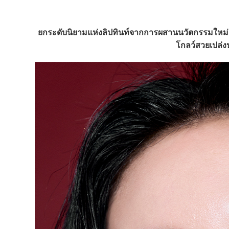
ยกระดับนิยามแห่งลิปทินท์จากการผสานนวัตกรรมใหม่เข
โกลว์สวยเปล่ง