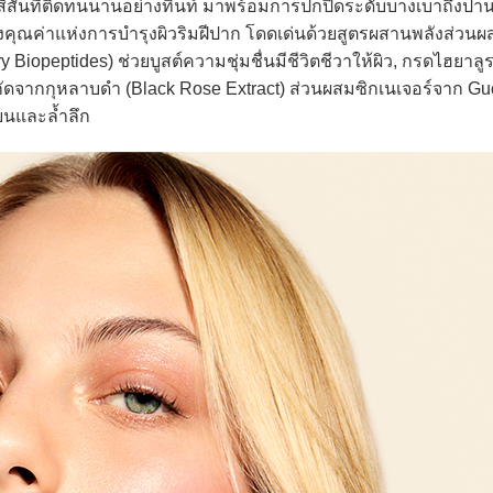
้สีสันที่ติดทนนานอย่างทินท์ มาพร้อมการปกปิดระดับบางเบาถึงป
งคุณค่าแห่งการบำรุงผิวริมฝีปาก โดดเด่นด้วยสูตรผสานพลังส่วนผ
y Biopeptides) ช่วยบูสต์ความชุ่มชื่นมีชีวิตชีวาให้ผิว, กรดไฮยาลู
ดจากกุหลาบดำ (Black Rose Extract) ส่วนผสมซิกเนเจอร์จาก Gucci
ยนและล้ำลึก