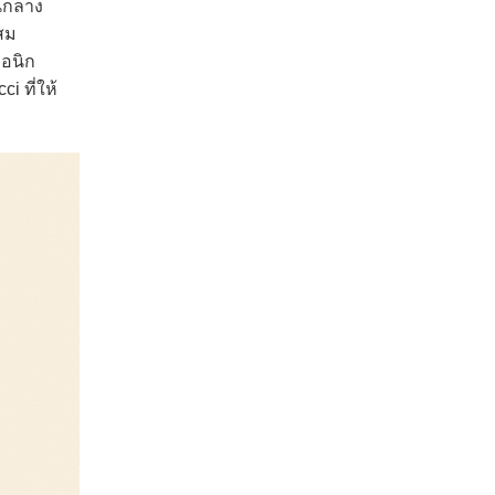
านกลาง
สม
รอนิก
 ที่ให้