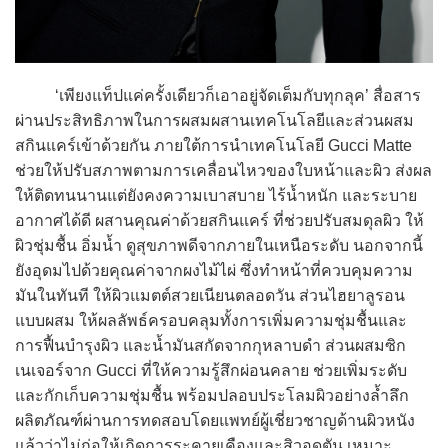
‘เพียงแท็ปแค่ครั้งเดียวก็เอาอยู่จัดเต็มกับทุกลุค’ สื่อสาร
ผ่านประสิทธิภาพในการผสมผสานเทคโนโลยีและส่วนผสม
สกินแคร์เข้าด้วยกัน ภายใต้การนำเทคโนโลยี Gucci Matte
ช่วยให้ปรับสภาพตามการเคลื่อนไหวของใบหน้าและผิว ส่งผล
ให้ติดทนนานแต่ยังคงความเบาสบาย ไร้น้ำหนัก และระบาย
อากาศได้ดี ผสานคุณค่าด้วยสกินแคร์ ที่ช่วยปรับสมดุลผิว ให้
ผิวชุ่มชื้น อิ่มน้ำ ดูสุขภาพดีจากภายในเหนือระดับ นอกจากนี้
ยังอุดมไปด้วยคุณค่าจากผงไม้ไผ่ ซึ่งทำหน้าที่ควบคุมความ
มันในทันที ให้ผิวแมตต์สวยเนียนตลอดวัน ส่วนไฮยาลูรอน
แบบผสม ให้ผลลัพธ์ครอบคลุมทั้งการเพิ่มความชุ่มชื้นและ
การฟื้นบำรุงผิว และน้ำมันสกัดจากกุหลาบดำ ส่วนผสมซิก
เนเจอร์จาก Gucci ที่ให้ความรู้สึกผ่อนคลาย ช่วยเพิ่มระดับ
และกักเก็บความชุ่มชื้น พร้อมปลอบประโลมผิวอย่างล้ำลึก
ผลิตภัณฑ์ผ่านการทดสอบโดยแพทย์ผู้เชี่ยวชาญด้านผิวหนัง
แล้วว่าไม่ก่อให้เกิดการระคายเคืองและสิวอุดตัน เหมาะ