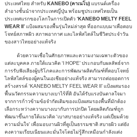
ประเทศไทย สำหรับ
KANEBO (คาเนโบ)
แบรนด์เครื่อง
สำอางชั้นนำจากประเทศญี่ปุ่น พร้อมชูประเทศไทยเป็น
ประเทศแรกของโลกในการเปิดตัว
‘KANEBO MELTY FEEL
WEAR II’
แป้งผสมรองพื้นรุ่นใหม่ล่าสุด ที่ออกแบบมาเพื่อตอบ
โจทย์สภาพผิว สภาพอากาศ และไลฟ์สไตล์ในชีวิตประจำวัน
ของสาวไทยอย่างแท้จริง
ด้วยความเชื่อในศักยภาพและความงามเฉพาะตัวของ
แต่ละบุคคล ภายใต้แนวคิด ‘I HOPE’ ประกอบกับผลลัพธ์จาก
การรับฟังเสียงผู้บริโภคและการพัฒนาผลิตภัณฑ์ที่ตอบโจทย์
ไลฟ์สไตล์ของผู้คนในเอเชียอย่างแท้จริง สามารถต่อยอดการ
สร้างสรรค์ ‘KANEBO MELTY FEEL WEAR II’ แป้งผสมรอง
พื้นนวัตกรรมความบางเบาไร้ที่ติ อันได้รับแรงบันดาลใจมา
จากการก้าวข้ามข้อจำกัดเดิมของแป้งผสมรองพื้นที่มักต้อง
เลือกระหว่างความบางเบากับการปกปิด โดยผลิตภัณฑ์ถูก
พัฒนาขึ้นภายใต้แนวคิด ‘เบาสบายอย่างแท้จริง แต่เปี่ยมด้วย
ความมั่นใจ’ เพื่อมอบงานผิวที่ดูเป็นธรรมชาติ สบายผิว แต่ยัง
คงความเรียบเนียนและมั่นใจโดยไม่รู้สึกเหมือนกำลังแต่ง