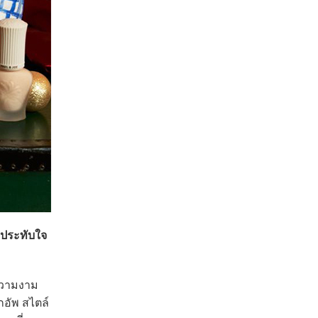
มประทับใจ
ความงาม
อัพ สไตล์