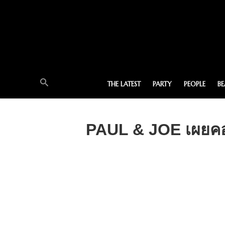
THE LATEST
PARTY
PEOPLE
B
PAUL & JOE เผยคอ