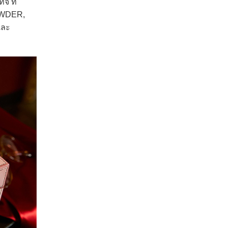
จ ที่
OWDER,
และ