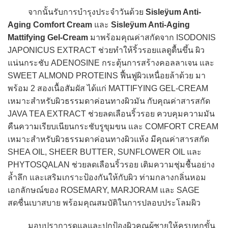
จากนั้นรับการบำรุงประจำวันด้วย
Sisleÿum Anti-
Aging Comfort Cream
และ
Sisleÿum Anti-Aging
Mattifying Gel-Cream
มาพร้อมคุณค่าสกัดจาก ISODONIS
JAPONICUS EXTRACT ช่วยทำให้ริ้วรอยแลดูตื้นขึ้น ผิว
แน่นกระชับ ADENOSINE กระตุ้นการสร้างคอลลาเจน และ
SWEET ALMOND PROTEINS ฟื้นฟูผิวเหนื่อยล้าด้วย มา
พร้อม 2 สองเนื้อสัมผัส ได้แก่ MATTIFYING GEL-CREAM
เหมาะสำหรับผิวธรรมดาค่อนทางผิวมัน กับคุณค่าสารสกัด
JAVA TEA EXTRACT ช่วยลดเลือนริ้วรอย ควบคุมความมัน
คืนความเรียบเนียนกระชับรูขุมขน และ COMFORT CREAM
เหมาะสำหรับผิวธรรมดาค่อนทางผิวแห้ง มีคุณค่าสารสกัด
SHEA OIL, SHEER BUTTER, SUNFLOWER OIL และ
PHYTOSQALAN ช่วยลดเลือนริ้วรอย เติมความชุ่มชื้นอย่าง
ล้ำลึก และเสริมเกราะป้องกันให้กับผิว ท่ามกลางกลิ่นหอม
เอกลักษณ์ของ ROSEMARY, MARJORAM และ SAGE
สดชื่นเบาสบาย พร้อมคุณสมบัติในการปลอบประโลมผิว
มอบปราการดูแลและปกป้องผิวคุณผู้ชายให้ครบทุกขั้น