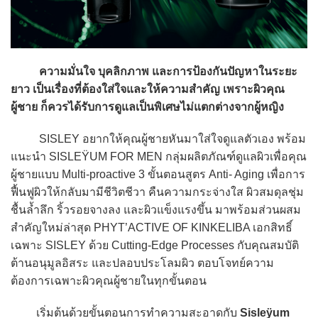
ความมั่นใจ บุคลิกภาพ และการป้องกันปัญหาในระยะ
ยาว เป็นเรื่องที่ต้องใส่ใจและให้ความสำคัญ เพราะผิวคุณ
ผู้ชาย ก็ควรได้รับการดูแลเป็นพิเศษไม่แตกต่างจากผู้หญิง
SISLEY อยากให้คุณผู้ชายหันมาใส่ใจดูแลตัวเอง พร้อม
แนะนำ SISLEŸUM FOR MEN กลุ่มผลิตภัณฑ์ดูแลผิวเพื่อคุณ
ผู้ชายแบบ Multi-proactive 3 ขั้นตอนสูตร Anti- Aging เพื่อการ
ฟื้นฟูผิวให้กลับมามีชีวิตชีวา คืนความกระจ่างใส ผิวสมดุลชุ่ม
ชื้นล้ำลึก ริ้วรอยจางลง และผิวแข็งแรงขึ้น มาพร้อมส่วนผสม
สำคัญใหม่ล่าสุด PHYT’ACTIVE OF KINKELIBA เอกสิทธิ์
เฉพาะ SISLEY ด้วย Cutting-Edge Processes กับคุณสมบัติ
ต้านอนุมูลอิสระ และปลอบประโลมผิว ตอบโจทย์ความ
ต้องการเฉพาะผิวคุณผู้ชายในทุกขั้นตอน
เริ่มต้นด้วยขั้นตอนการทำความสะอาดกับ
Sisleÿum