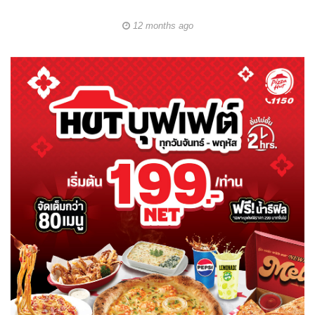
12 months ago