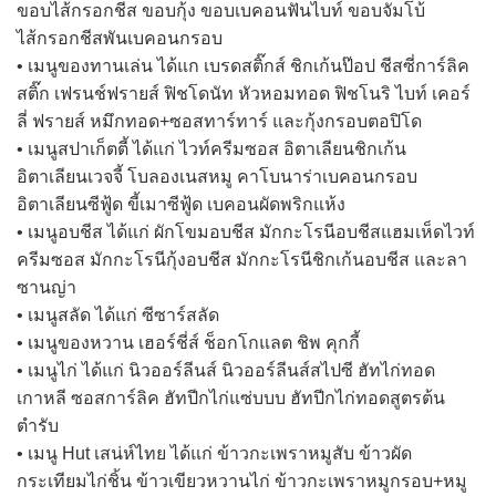
ขอบไส้กรอกชีส ขอบกุ้ง ขอบเบคอนฟันไบท์ ขอบจัมโบ้
ไส้กรอกชีสพันเบคอนกรอบ
• เมนูของทานเล่น ได้แก เบรดสติ๊กส์ ชิกเก้นป๊อป ชีสซี่การ์ลิค
สติ๊ก เฟรนช์ฟรายส์ ฟิชโดนัท หัวหอมทอด ฟิชโนริ ไบท์ เคอร์
ลี่ ฟรายส์ หมึกทอด+ซอสทาร์ทาร์ และกุ้งกรอบตอปิโด
• เมนูสปาเก็ตตี้ ได้แก่ ไวท์ครีมซอส อิตาเลียนชิกเก้น
อิตาเลียนเวจจี้ โบลองเนสหมู คาโบนาร่าเบคอนกรอบ
อิตาเลียนซีฟู้ด ขี้เมาซีฟู้ด เบคอนผัดพริกแห้ง
• เมนูอบชีส ได้แก่ ผักโขมอบชีส มักกะโรนีอบชีสแฮมเห็ดไวท์
ครีมซอส มักกะโรนีกุ้งอบชีส มักกะโรนีชิกเก้นอบชีส และลา
ซานญ่า
• เมนูสลัด ได้แก่ ซีซาร์สลัด
• เมนูของหวาน เฮอร์ชี่ส์ ช็อกโกแลต ชิพ คุกกี้
• เมนูไก่ ได้แก่ นิวออร์ลีนส์ นิวออร์ลีนส์สไปซี ฮัทไก่ทอด
เกาหลี ซอสการ์ลิค ฮัทปีกไก่แซ่บบบ ฮัทปีกไก่ทอดสูตรต้น
ตำรับ
• เมนู Hut เสน่ห์ไทย ได้แก่ ข้าวกะเพราหมูสับ ข้าวผัด
กระเทียมไก่ชิ้น ข้าวเขียวหวานไก่ ข้าวกะเพราหมูกรอบ+หมู