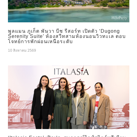
พูลแมน ภูเก็ต พันวา บีช รีสอร์ท เปิดตัว ‘Dugong
Serenity Suite’ ห้องสวีทสามห้องนอนวิวทะเล ตอบ
โจทย์การพักผ่อนเหนือระดับ
10 สิงหาคม 2569