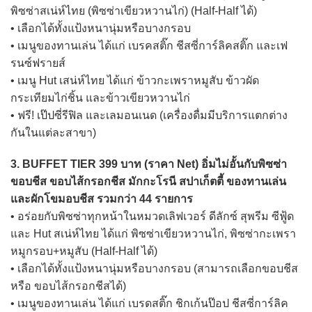
พิซซ่าสเน่ห์ไทย (พิซซ่าเขียวหวานไก่) (Half-Half ได้)
• เลือกได้ทั้งแป้งหนานุ่มหรือบางกรอบ
• เมนูของทานเล่น ได้แก่ เบรคสติ๊ก ชีสซี่การ์ลิคสติ๊ก และเฟ
รนซ์ฟรายส์
• เมนู Hut เสน่ห์ไทย ได้แก่ ข้าวกะเพราหมูสับ ข้าวผัด
กระเทียมไก่ชิ้น และข้าวเขียวหวานไก่
• ฟรี! เป๊ปซี่รีฟิล และเลมอนเนด (เครื่องดื่มมีบริการแตกต่าง
กันในแต่ละสาขา)
3. BUFFET TIER 399 บาท (ราคา Net) อิ่มไม่อั้นกับพิซซ่า
ขอบชีส ขอบไส้กรอกชีส มักกะโรนี สปาเก็ตตี้ ของทานเล่น
และผักโขมอบชีส รวมกว่า 44 รายการ
• อร่อยกับพิซซ่าทุกหน้าในหมวดเลิฟเวอร์ ดีลักซ์ สุพรีม ซีฟู้ด
และ Hut สเน่ห์ไทย ได้แก่ พิซซ่าเขียวหวานไก่, พิซซ่ากะเพรา
หมูกรอบ+หมูสับ (Half-Half ได้)
• เลือกได้ทั้งแป้งหนานุ่มหรือบางกรอบ (สามารถเลือกขอบชีส
หรือ ขอบไส้กรอกชีสได้)
• เมนูของทานเล่น ได้แก่ เบรดสติ๊ก ชิกเก้นป๊อป ชีสซี่การ์ลิค