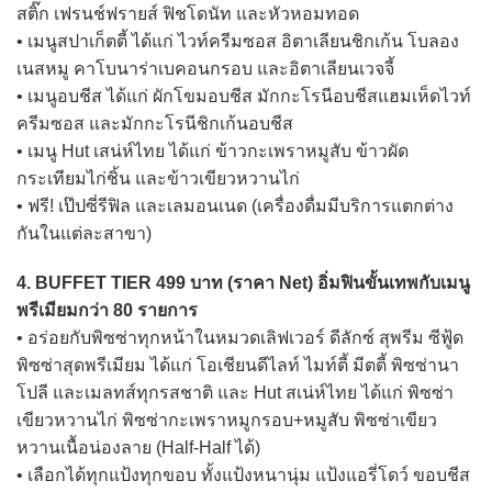
สติ๊ก เฟรนช์ฟรายส์ ฟิชโดนัท และหัวหอมทอด
• เมนูสปาเก็ตตี้ ได้แก่ ไวท์ครีมซอส อิตาเลียนชิกเก้น โบลอง
เนสหมู คาโบนาร่าเบคอนกรอบ และอิตาเลียนเวจจี้
• เมนูอบชีส ได้แก่ ผักโขมอบชีส มักกะโรนีอบชีสแฮมเห็ดไวท์
ครีมซอส และมักกะโรนีชิกเก้นอบชีส
• เมนู Hut เสน่ห์ไทย ได้แก่ ข้าวกะเพราหมูสับ ข้าวผัด
กระเทียมไก่ชิ้น และข้าวเขียวหวานไก่
• ฟรี! เป๊ปซี่รีฟิล และเลมอนเนด (เครื่องดื่มมีบริการแตกต่าง
กันในแต่ละสาขา)
4. BUFFET TIER 499 บาท (ราคา Net) อิ่มฟินขั้นเทพกับเมนู
พรีเมียมกว่า 80 รายการ
• อร่อยกับพิซซ่าทุกหน้าในหมวดเลิฟเวอร์ ดีลักซ์ สุพรีม ซีฟู้ด
พิซซ่าสุดพรีเมียม ได้แก่ โอเชียนดีไลท์ ไมท์ตี้ มีตตี้ พิซซ่านา
โปลี และเมลทส์ทุกรสชาติ และ Hut สเน่ห์ไทย ได้แก่ พิซซ่า
เขียวหวานไก่ พิซซ่ากะเพราหมูกรอบ+หมูสับ พิซซ่าเขียว
หวานเนื้อน่องลาย (Half-Half ได้)
• เลือกได้ทุกแป้งทุกขอบ ทั้งแป้งหนานุ่ม แป้งแอรี่โดว์ ขอบชีส