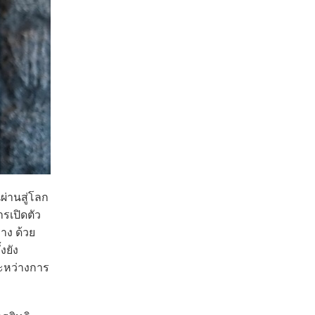
นผ่านสู่โลก
รเปิดตัว
าง ด้วย
งยัง
ะหว่างการ