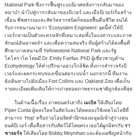
National Park ซึ่งการฟื้นฟูระบบนิเวศหลังการกลับมาของ
หมาป่า นำไปสู่การกลับมาของบีเวอร์ และเมื่อบีเวอร์เริ่มสร้าง
เขื่อน พืชพรรณและสัตว์หลากชนิดก็ทยอยฟื้นคืนชีวิต จนได้
รับการขนานนามว่า ‘Ecosystem Engineers’ จุดนี้ทำให้บี
เวอร์กลายเป็นตัวละครหลักที่เหมาะสมทั้งในแง่สาระและภาพ
ลักษณ์อันน่าจดจำ และเพื่อความสมจริง ทีมผู้สร้างได้ลงพื้นที่
ศึกษาภาคสนามที่ Yellowstone National Park และรัฐ
โคโลราโด โดยมี Dr. Emily Fairfax, PhD ผู้เชี่ยวชาญด้าน
Ecohydrology ให้คำปรึกษาอย่างใกล้ชิด ทั้งการสำรวจรังบี
เวอร์และผลกระทบของเขื่อนต่อระบบน้ำ นอกจากนี้ ทีมงาน
ยังเดินทางไปยังเมือง Fort Collins และ Oakland Zoo เพื่อเก็บ
รายละเอียดเพิ่มเติมให้การถ่ายทอดภาพธรรมชาติถูกต้องที่สุด
ในด้านเนื้อเรื่อง ภาพยนตร์เล่าถึง
เมเบิล
ให้เสียงโดย
Piper Curda ผู้หลงใหลในสัตว์และได้ทดลองใช้เทคโนโลยีที่
สามารถ ‘Hop’ หรือถ่ายโอนจิตสำนึกของมนุษย์เข้าสู่ร่างหุ่น
ยนต์บีเวอร์ เพื่อสื่อสารกับสัตว์ได้โดยตรง เธอได้ผูกมิตรกับ
รา
ชาจอร์จ
ให้เสียงโดย Bobby Moynihan และต้องเผชิญหน้ากับ