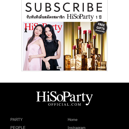
PARTY
Home
PEOPLE
Instragram