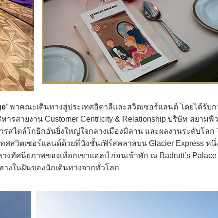
e’
พาคณะเดินทางสู่ประเทศอิตาลีและสวิตเซอร์แลนด์ โดยได้รับก
ริหารสายงาน Customer Centricity & Relationship บริษัท สยามพิ
ิหารสไตล์โกธิกอันยิ่งใหญ่ใจกลางเมืองมิลาน และผลงานระดับโลก 
สวิตเซอร์แลนด์ด้วยที่นั่งชั้นเฟิร์สคลาสบน Glacier Express หนึ่
ลางทัศนียภาพของเทือกเขาแอลป์ ก่อนเข้าพัก ณ Badrutt’s Palace
ทางในฝันของนักเดินทางจากทั่วโลก