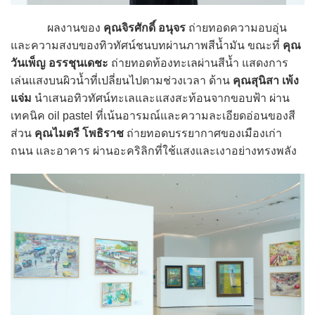
ผลงานของ
คุณจิรศักดิ์ อนุจร
ถ่ายทอดความอบอุ่น
และความสงบของทิวทัศน์ชนบทผ่านภาพสีน้ำมัน ขณะที่
คุณ
วันเพ็ญ อรรชุนเดชะ
ถ่ายทอดท้องทะเลผ่านสีน้ำ แสดงการ
เล่นแสงบนผิวน้ำที่เปลี่ยนไปตามช่วงเวลา ด้าน
คุณสุนิสา เพ้ง
แจ่ม
นำเสนอทิวทัศน์ทะเลและแสงสะท้อนจากขอบฟ้า ผ่าน
เทคนิค oil pastel ที่เน้นอารมณ์และความละเอียดอ่อนของสี
ส่วน
คุณไมตรี โพธิราช
ถ่ายทอดบรรยากาศของเมืองเก่า
ถนน และอาคาร ผ่านอะคริลิกที่ใช้แสงและเงาอย่างทรงพลัง