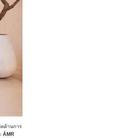
ิดด้านการ
ะ
ÁMR