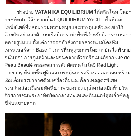
ช่วงบ่าย
VATANIKA EQUILIBRIUM
ได้พลิกโฉม โนอา
ยอชท์คลับ ให้กลายเป็น EQUILIBRIUM YACHT พื้นที่แห่ง
ไลฟ์สไตล์ที่หลอมรวมความสนุกและการดูแลตัวเองเข้าไว้
ด้วยกันอย่างลงตัว บนเรือมีการแบ่งพื้นที่สำหรับกิจกรรมหลาก
หลายรูปแบบ ตั้งแต่การออกกำลังกายกลางทะเลโดยทีม
เทรนเนอร์จาก Base Fit การฟื้นฟูสุขภาพโดย ลายัน ไลฟ์ บาย
อนันตรา การดูแลผิวและผ่อนคลายด้วยทรีตเมนต์จาก Cle de
Peau Beauté ตลอดจนการสัมผัสเทคโนโลยี Red Light
Therapy ที่ช่วยฟื้นฟูผิวและกระตุ้นการสร้างคอลลาเจน พร้อม
เติมเต็มบรรยากาศด้วยเครื่องดื่มและค็อกเทลสูตรพิเศษ
ระหว่างล่องเรือชมทัศนียภาพของทะเลภูเก็ต ก่อนปิดท้ายวัน
ด้วยการชมพระอาทิตย์ตกกลางทะเลและดินเนอร์สุดเอ็กซ์คลู
ซีฟบนชายหาด