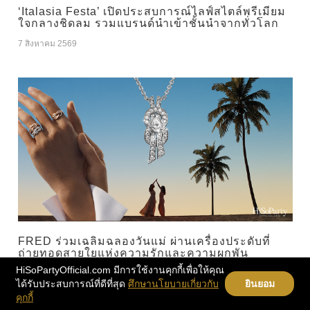
‘Italasia Festa’ เปิดประสบการณ์ไลฟ์สไตล์พรีเมียม
ใจกลางชิดลม รวมแบรนด์นำเข้าชั้นนำจากทั่วโลก
7 สิงหาคม 2569
FRED ร่วมเฉลิมฉลองวันแม่ ผ่านเครื่องประดับที่
ถ่ายทอดสายใยแห่งความรักและความผูกพัน
HiSoPartyOfficial.com มีการใช้งานคุกกี้เพื่อให้คุณ
7 สิงหาคม 2569
ได้รับประสบการณ์ที่ดีที่สุด
ศึกษานโยบายเกี่ยวกับ
ยินยอม
คุกกี้