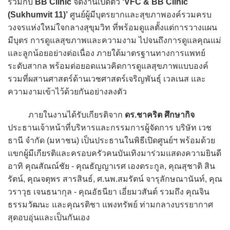
ร่วมกับ
BB Clinic
จัดงานเปิดตัว
‘VFC & BB Clinic
(Sukhumvit 11)’
ศูนย์ผู้มีบุตรยากและสุขภาพองค์รวมครบ
วงจรแห่งใหม่ใจกลางสุขุมวิท ที่พร้อมดูแลตั้งแต่การวางแผน
มีบุตร การดูแลสุขภาพและความงาม ไปจนถึงการดูแลคุณแม่
และลูกน้อยอย่างต่อเนื่อง ภายใต้มาตรฐานทางการแพทย์
ระดับสากล พร้อมต่อยอดแนวคิดการดูแลสุขภาพแบบองค์
รวมที่ผสานศาสตร์ด้านเวชศาสตร์เจริญพันธุ์ เวลเนส และ
ความงามเข้าไว้ด้วยกันอย่างลงตัว
ภายในงานได้รับเกียรติจาก
ดร.ชาคริต ศึกษากิจ
ประธานเจ้าหน้าที่บริหารและกรรมการผู้จัดการ บริษัท เวช
ธานี จำกัด (มหาชน) เป็นประธานในพิธีเปิดศูนย์ฯ พร้อมด้วย
แขกผู้มีเกียรติและครอบครัวคนบันเทิงมาร่วมแสดงความยินดี
อาทิ คุณสัณณ์ชัย - คุณธัญญาเรศ เองตระกูล, คุณสุชาติ สิน
รัตน์, คุณจตุพร สารสินธ์, ศ.นพ.สมรัตน์ จารุลักษณานันท์, คุณ
วราวุธ เจนธนากุล - คุณอัธนียา เอี่ยมวสันต์ รวมถึง คุณจิน
ธรรมวัฒนะ และคุณรติชา แพงทรัพย์ ท่ามกลางบรรยากาศ
สุดอบอุ่นและเป็นกันเอง