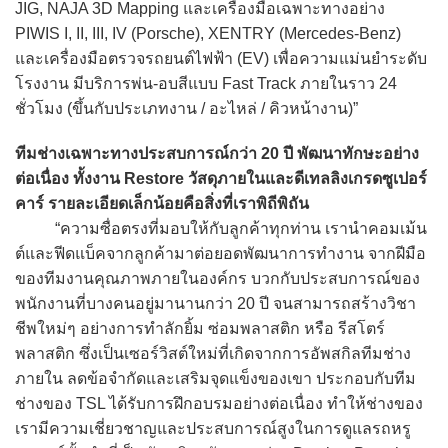
JIG, NAJA 3D Mapping และเครื่องมือเฉพาะทางอย่าง
PIWIS I, II, III, IV (Porsche), XENTRY (Mercedes-Benz)
และเครื่องมือตรวจรถยนต์ไฟฟ้า (EV) เพื่อความแม่นยำระดับ
โรงงาน มีบริการพ่น-อบสีแบบ Fast Track ภายในราว 24
ชั่วโมง (ขึ้นกับประเภทงาน / อะไหล่ / คิวหน้างาน)”
ทีมช่างเฉพาะทางประสบการณ์กว่า 20 ปี พัฒนาทักษะอย่าง
ต่อเนื่อง ทั้งงาน Restore วัสดุภายในและดีเทลลิงเกรดซูเปอร์
คาร์ รายละเอียดเล็กน้อยคือสิ่งที่เราพิถีพิถัน
“ความซื่อตรงที่มอบให้กับลูกค้าทุกท่าน เรานำคอมเม้น
ต์และฟีดแบ็คจากลูกค้ามาต่อยอดพัฒนาการทำงาน จากฝีมือ
ของทีมงานคุณภาพภายในองค์กร บวกกับประสบการณ์ของ
พนักงานที่บางคนอยู่มานานกว่า 20 ปี จนสามารถสร้างวิชา
ชีพใหม่ๆ อย่างการทำลักยิ้ม ซ่อมพลาสติก หรือ รีสโตร์
พลาสติก ซึ่งเป็นเซอร์วิสต์ใหม่ที่เกิดจากการอัพสกิลทีมช่าง
ภายใน ลดข้อจำกัดและเสริมจุดแข็งของเขา ประกอบกับทีม
ช่างของ TSL ได้รับการฝึกอบรมอย่างต่อเนื่อง ทำให้ช่างของ
เรามีความเชี่ยวชาญและประสบการณ์สูงในการดูแลรถหรู