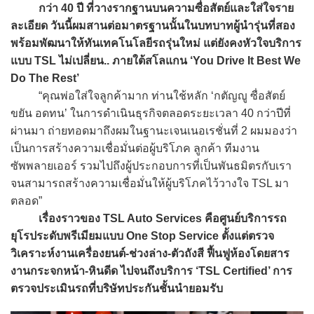
กว่า 40 ปี ที่วางรากฐานบนความซื่อสัตย์และใส่ใจราย
ละเอียด วันนี้ผมสานต่อมาตรฐานนั้นในบทบาทผู้นำรุ่นที่สอง
พร้อมพัฒนาให้ทันเทคโนโลยีรถรุ่นใหม่ แต่ยังคงหัวใจบริการ
แบบ TSL ไม่เปลี่ยน.. ภายใต้สโลแกน ‘You Drive It Best We
Do The Rest’
“คุณพ่อใส่ใจลูกค้ามาก ท่านใช้หลัก ‘กตัญญู ซื่อสัตย์
ขยัน อดทน’ ในการดำเนินธุรกิจตลอดระยะเวลา 40 กว่าปีที่
ผ่านมา ถ่ายทอดมาถึงผมในฐานะเจนเนอเรชั่นที่ 2 ผมมองว่า
เป็นการสร้างความเชื่อมั่นต่อผู้บริโภค ลูกค้า ทีมงาน
ซัพพลายเออร์ รวมไปถึงผู้ประกอบการที่เป็นพันธมิตรกับเรา
จนสามารถสร้างความเชื่อมั่นให้ผู้บริโภคไว้วางใจ TSL มา
ตลอด”
เรื่องราวของ TSL Auto Services คือศูนย์บริการรถ
ยุโรประดับพรีเมียมแบบ One Stop Service ตั้งแต่ตรวจ
วิเคราะห์งานเครื่องยนต์-ช่วงล่าง-ตัวถังสี ฟื้นฟูห้องโดยสาร
งานกระจกหน้า-หินดีด ไปจนถึงบริการ ‘TSL Certified’ การ
ตรวจประเมินรถที่บริษัทประกันชั้นนำยอมรับ