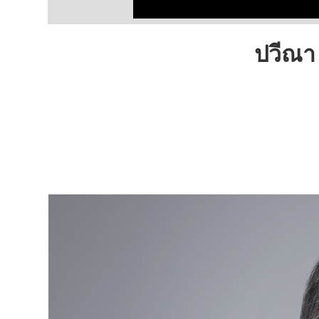
ปวีณา