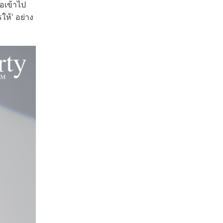
ือเข้าไป
ห้’ อย่าง