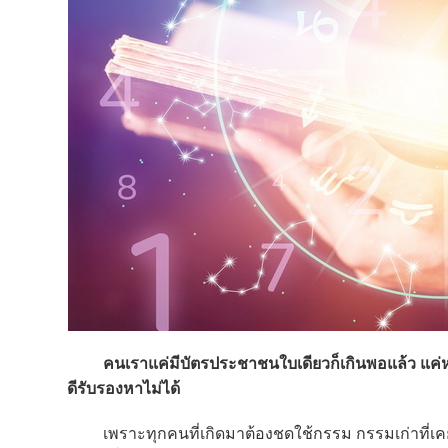
คนเราแค่มีบัตรประชาชนใบเดียวก็เกินพอแล้ว แค่หมา
ดีรับรองหาไม่ได้
เพราะทุกคนที่เกิดมาต้องชดใช้กรรม กรรมเก่าที่เคย