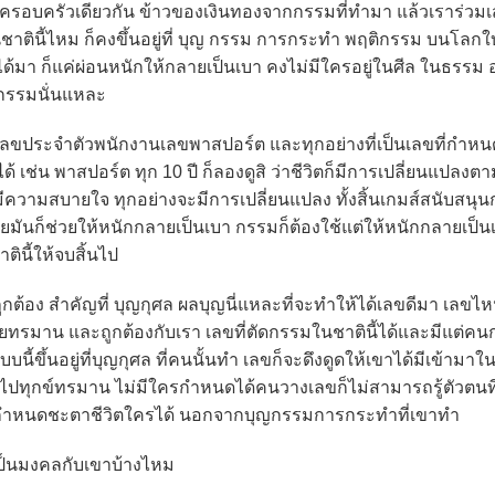
็นครอบครัวเดียวกัน ข้าวของเงินทองจากกรรมที่ทำมา แล้วเราร่วมเ
าตินี้ไหม ก็คงขึ้นอยู่ที่ บุญ กรรม การกระทำ พฤติกรรม บนโลกใบน
งที่ได้มา ก็แค่ผ่อนหนักให้กลายเป็นเบา คงไม่มีใครอยู่ในศีล ในธรรม 
ช้กรรมนั่นแหละ
ขประจำตัวพนักงานเลขพาสปอร์ต และทุกอย่างที่เป็นเลขที่กำหนดไ
ได้ เช่น พาสปอร์ต ทุก 10 ปี ก็ลองดูสิ ว่าชีวิตก็มีการเปลี่ยนแปลง
น มีความสบายใจ ทุกอย่างจะมีการเปลี่ยนแปลง ทั้งสิ้นเกมส์สนับสนุ
้อยมันก็ช่วยให้หนักกลายเป็นเบา กรรมก็ต้องใช้แต่ให้หนักกลายเป็
ตินี้ให้จบสิ้นไป
อง สำคัญที่ บุญกุศล ผลบุญนี่แหละที่จะทำให้ได้เลขดีมา เลขไหนล
ยทรมาน และถูกต้องกับเรา เลขที่ตัดกรรมในชาตินี้ได้และมีแต่คน
้ขึ้นอยู่ที่บุญกุศล ที่คนนั้นทำ เลขก็จะดึงดูดให้เขาได้มีเข้ามาใ
ากไปทุกข์ทรมาน ไม่มีใครกำหนดได้คนวางเลขก็ไม่สามารถรู้ตัวตนที่
ใครกำหนดชะตาชีวิตใครได้ นอกจากบุญกรรมการกระทำที่เขาทำ
เป็นมงคลกับเขาบ้างไหม