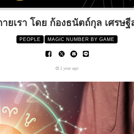
ายเรา โดย ก้องธนัตถ์กุล เศรษฐีส
PEOPLE
MAGIC NUMBER BY GAME
1 year ago