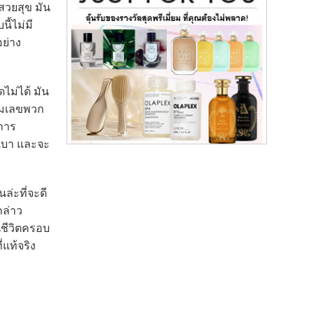
สวยสุข มัน
ี้ไม่มี
อย่าง
ม่ได้ มัน
ตามเลขพวก
นการ
นเบา และจะ
่ะที่จะดี
กล่าว
นชีวิตครอบ
แท้จริง