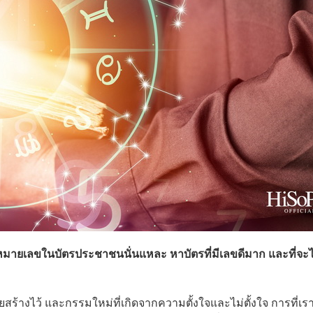
ยเลขในบัตรประชาชนนั่นแหละ หาบัตรที่มีเลขดีมาก และที่จะไม
สร้างไว้ และกรรมใหม่ที่เกิดจากความตั้งใจและไม่ตั้งใจ การที่เรา