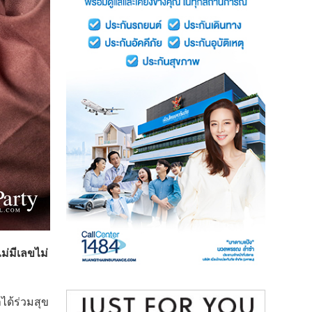
่มีเลขไม่
ได้ร่วมสุข