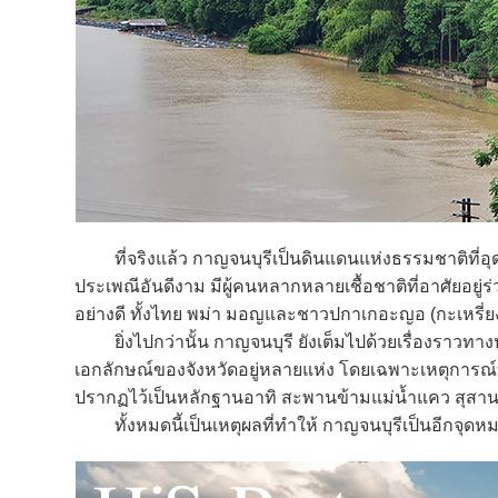
ที่จริงแล้ว กาญจนบุรีเป็นดินแดนแห่งธรรมชาติที่อ
ประเพณีอันดีงาม มีผู้คนหลากหลายเชื้อชาติที่อาศัยอยู่ร่
อย่างดี ทั้งไทย พม่า มอญและชาวปกาเกอะญอ (กะเหรี่ย
ยิ่งไปกว่านั้น กาญจนบุรี ยังเต็มไปด้วยเรื่องราวทางประ
เอกลักษณ์ของจังหวัดอยู่หลายแห่ง โดยเฉพาะเหตุการณ์
ปรากฏไว้เป็นหลักฐานอาทิ สะพานข้ามแม่น้ำแคว สุสานท
ทั้งหมดนี้เป็นเหตุผลที่ทำให้ กาญจนบุรีเป็นอีกจุดหมา