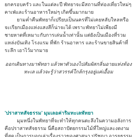
ยกครอบครัว และในแต่ละปี พัทยาจะมีสถานที่ท่องเที่ยวใหม่ๆ
คาเฟ่และร้านอาหารใหม่ๆ เกิดขึ้นมากมาย
ยามค่ำคืนพัทยาก็เปรียบเป็นนครที่ไม่เคยหลับใหลหรือ
จะเรียกเมืองแห่งแสงสีก็น่าจะได้ เพราะพัทยาไม่เพียงมี
ชายหาดที่เหมาะกับการเล่นน้ำเท่านั้น แต่ยังเป็นเมืองที่รวม
แหล่งบันเทิง โรงแรม ที่พัก ร้านอาหาร และร้านขายสินค้าที่
ระลึก เอาไว้มากมาย
ออกเดินทางมาพัทยา แล้วพาตัวเองไปสัมผัสกลิ่นอายแห่งท้อง
ทะเล แล้วจะรู้ว่าสวรรค์ใกล้กรุงอยู่แค่เอื้อม
’ปราสาทสัจธรรม’ มุมเลอค่าริมทะเลพัทยา
มุมหนึ่งในพัทยาที่จะทำให้ทุกคนตะลึงในความอลังการ
คือปราสาทสัจธรรม นี่คือสถาปัตยกรรมไม้ที่ใหญ่และงดงาม
ที่สุด เป็นการบอกเล่าเรื่องราวของศาสนา ปรัชญา อารยธรรม