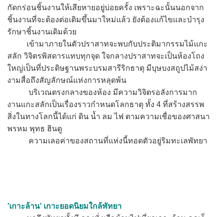
กัดกร่อนชิ้นงานให้เสียหายอยู่บ่อยครั้ง เพราะฉะนั้นนอกจาก
ชิ้นงานที่จะต้องต่อเติมขึ้นมาใหม่แล้ว ยังต้องแก้ไขและบำรุง
รักษาชิ้นงานเดิมด้วย
เข้ามาภายในตัวปราสาทจะพบกับประติมากรรมไม้แกะ
สลัก วิจิตรพิสดารแทบทุกจุด ใจกลางปราสาทจะเป็นห้องโถง
ใหญ่เป็นที่ประดิษฐานพระบรมสารีริกธาตุ มีบุษบงสถูปไม้สง่า
งามสื่อถึงสัญลักษณ์แห่งการหลุดพ้น
บริเวณตรงกลางของห้อง มีความวิจิตรอลังการมาก
งานแกะสลักเป็นเรื่องราวกำหนดโลกธาตุ ทั้ง 4 ที่สร้างสรรพ
สิ่งในทางโลกนี้ได้แก่ ดิน น้ำ ลม ไฟ ตามความเชื่อของศาสนา
พรหม พุทธ ฮินดู
ความเลอค่าของสถานที่แห่งนี้ทอดตัวอยู่ริมทะเลพัทยา
’เกาะล้าน’ เกาะยอดนิยมใกล้พัทยา