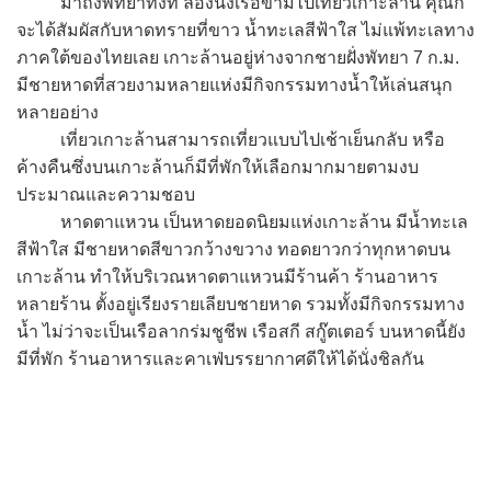
มาถึงพัทยาทั้งที ลองนั่งเรือข้ามไปเที่ยวเกาะล้าน คุณก็
จะได้สัมผัสกับหาดทรายที่ขาว น้ำทะเลสีฟ้าใส ไม่แพ้ทะเลทาง
ภาคใต้ของไทยเลย เกาะล้านอยู่ห่างจากชายฝั่งพัทยา 7 ก.ม.
มีชายหาดที่สวยงามหลายแห่งมีกิจกรรมทางน้ำให้เล่นสนุก
หลายอย่าง
เที่ยวเกาะล้านสามารถเที่ยวแบบไปเช้าเย็นกลับ หรือ
ค้างคืนซึ่งบนเกาะล้านก็มีที่พักให้เลือกมากมายตามงบ
ประมาณและความชอบ
หาดตาแหวน เป็นหาดยอดนิยมแห่งเกาะล้าน มีน้ำทะเล
สีฟ้าใส มีชายหาดสีขาวกว้างขวาง ทอดยาวกว่าทุกหาดบน
เกาะล้าน ทำให้บริเวณหาดตาแหวนมีร้านค้า ร้านอาหาร
หลายร้าน ตั้งอยู่เรียงรายเลียบชายหาด รวมทั้งมีกิจกรรมทาง
น้ำ ไม่ว่าจะเป็นเรือลากร่มชูชีพ เรือสกี สกู๊ตเตอร์ บนหาดนี้ยัง
มีที่พัก ร้านอาหารและคาเฟ่บรรยากาศดีให้ได้นั่งชิลกัน