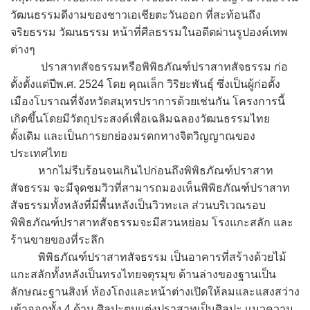
วัฒนธรรมดีงามของชาวเอเชียตะวันออก ที่สะท้อนถึง
จริยธรรม วัฒนธรรม หน้าที่ศีลธรรมในอดีตผ่านรูปองค์เทพ
ต่างๆ
ปราสาทสัจธรรมหรือพิพิธภัณฑ์ปราสาทสัจธรรม ก่อ
ตั้งตั้งแต่ปีพ.ศ. 2524 โดย คุณเล็ก วิริยะพันธุ์ ซึ่งเป็นผู้ก่อตั้ง
เมืองโบราณที่จังหวัดสมุทรปราการด้วยเช่นกัน โครงการนี้
เกิดขึ้นโดยมีวัตถุประสงค์เพื่อเฉลิมฉลองวัฒนธรรมไทย
ดั้งเดิม และเป็นการยกย่องมรดกทางจิตวิญญาณของ
ประเทศไทย
หากไม่รีบร้อนจนเกินไปก่อนถึงพิพิธภัณฑ์ปราสาท
สัจธรรม จะมีจุดชมวิวที่สามารถมองเห็นพิพิธภัณฑ์ปราสาท
สัจธรรมทั้งหลังที่มีพื้นหลังเป็นวิวทะเล ส่วนบริเวณรอบ
พิพิธภัณฑ์ปราสาทสัจธรรมจะมีสวนหย่อม โรงแกะสลัก และ
ร้านขายของที่ระลึก
พิพิธภัณฑ์ปราสาทสัจธรรม เป็นอาคารที่สร้างด้วยไม้
แกะสลักทั้งหลังเป็นทรงไทยจตุรมุข ด้านล่างของฐานเป็น
ลักษณะฐานสิงห์ ห้องโถงและหน้าต่างเปิดให้ลมและแสงสว่าง
เข้าออกทั้ง 4 ด้าน ศิลปะตบแต่งปราสาทเป็นศิลปะ แนวความ