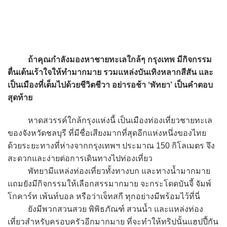
ถ้าคุณกำลังมองหาชายทะเลใกล้ๆ กรุงเทพ มีกิจกรรม
ตื่นเต้นเร้าใจให้ทำมากมาย รวมแหล่งบันเทิงหลากสีสัน และ
เป็นเมืองที่เต็มไปด้วยชีวิตชีวา อย่ารอช้า ‘พัทยา’ เป็นคำตอบ
สุดท้าย
หาดสวรรค์ใกล้กรุงแห่งนี้ เป็นเมืองท่องเที่ยวชายทะเล
ของจังหวัดชลบุรี ที่มีชื่อเสียงมากที่สุดอีกแห่งหนึ่งของไทย
ด้วยระยะทางที่ห่างจากกรุงเทพฯ ประมาณ 150 กิโลเมตร จึง
สะดวกและง่ายต่อการเดินทางไปท่องเที่ยว
พัทยามีแหล่งท่องเที่ยวทั้งทางบก และทางน้ำมากมาย
แถมยังมีกิจกรรมให้เลือกสรรมากมาย จะกระโดดบันจี้ จัมพ์
โกคาร์ท เพ้นท์บอล หรือว่าเจ็ทสกี ทุกอย่างมีพร้อมไว้ที่นี่
ยังมีพวกสวนสวย พิพิธภัณฑ์ สวนน้ำ และแหล่งท่อง
เที่ยวสำหรับครอบครัวอีกมากมาย ที่จะทำให้ทริปนั้นแฮปปี้กัน