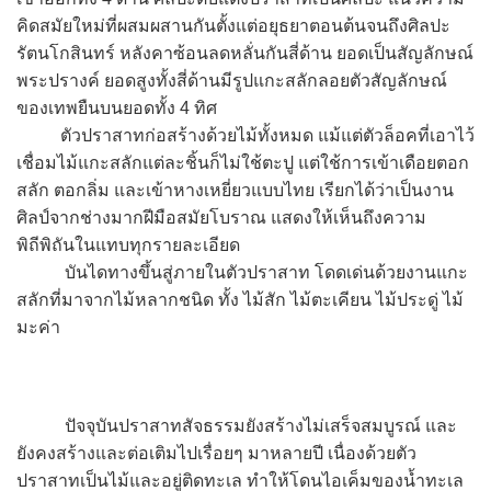
คิดสมัยใหม่ที่ผสมผสานกันตั้งแต่อยุธยาตอนต้นจนถึงศิลปะ
รัตนโกสินทร์ หลังคาซ้อนลดหลั่นกันสี่ด้าน ยอดเป็นสัญลักษณ์
พระปรางค์ ยอดสูงทั้งสี่ด้านมีรูปแกะสลักลอยตัวสัญลักษณ์
ของเทพยืนบนยอดทั้ง 4 ทิศ
ตัวปราสาทก่อสร้างด้วยไม้ทั้งหมด แม้แต่ตัวล็อคที่เอาไว้
เชื่อมไม้แกะสลักแต่ละชิ้นก็ไม่ใช้ตะปู แต่ใช้การเข้าเดือยตอก
สลัก ตอกลิ่ม และเข้าหางเหยี่ยวแบบไทย เรียกได้ว่าเป็นงาน
ศิลป์จากช่างมากฝีมือสมัยโบราณ แสดงให้เห็นถึงความ
พิถีพิถันในแทบทุกรายละเอียด
บันไดทางขึ้นสู่ภายในตัวปราสาท โดดเด่นด้วยงานแกะ
สลักที่มาจากไม้หลากชนิด ทั้ง ไม้สัก ไม้ตะเคียน ไม้ประดู่ ไม้
มะค่า
ปัจจุบันปราสาทสัจธรรมยังสร้างไม่เสร็จสมบูรณ์ และ
ยังคงสร้างและต่อเติมไปเรื่อยๆ มาหลายปี เนื่องด้วยตัว
ปราสาทเป็นไม้และอยู่ติดทะเล ทำให้โดนไอเค็มของน้ำทะเล