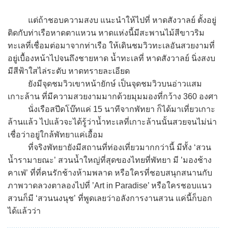
แต่ถ้าชอบความสงบ แนะนำให้ไปที่ หาดสังวาลย์ ตั้งอยู่
ติดกับท่าเรือหาดตาแหวน หาดแห่งนี้มีสะพานไม้สีขาวริม
ทะเลที่เชื่อมต่อมาจากท่าเรือ ให้เดินชมวิวทะเลอันสวยงามที่
อยู่เบื้องหน้าไปจนถึงชายหาด น้ำทะเลที่ หาดสังวาลย์ นิ่งสงบ
มีสีฟ้าใสไล่ระดับ หาดทรายละเอียด
ยังมีจุดชมวิวเขาหน้ายักษ์ เป็นจุดชมวิวบนอ่าวแสม
เกาะล้าน ที่มีความสวยงามมากด้วยมุมมองที่กว้าง 360 องศา
นั่งเรือสปีดโบ๊ทแค่ 15 นาทีจากพัทยา ก็ได้มาเที่ยวเกาะ
ล้านแล้ว ไปแล้วจะได้รู้ว่าน้ำทะเลที่เกาะล้านนั้นสวยจนไม่น่า
เชื่อว่าอยู่ใกล้พัทยาแค่เอื้อม
ที่จริงพัทยายังมีสถานที่ท่องเที่ยวมากกว่านี้ มีทั้ง ‘สวน
น้ำรามายณะ’ สวนน้ำใหญ่ที่สุดของไทยที่พัทยา มี ’มองช้าง
คาเฟ่’ ที่ที่คนรักช้างห้ามพลาด หรือใครที่ชอบสนุกสนานกับ
ภาพวาดลวงตาลองไปที่ ’Art in Paradise’ หรือใครชอบแนว
สวนก็มี ‘สวนนงนุช’ ที่พูดเลยว่าอลังการงานสวน แค่นี้ก็บอก
ได้แล้วว่า