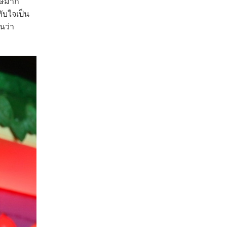
เศษมาก
ับใจเป็น
็นว่า