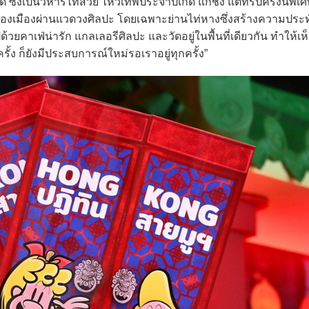
ซึ่งเป็นวิหารไท้ส่วย ไหว้เทพประจำปีเกิด แก้ชง แต่ทริปครั้งนี้พิ
งของเมืองผ่านแวดวงศิลปะ โดยเฉพาะย่านไท่หางซึ่งสร้างความประท
มไปด้วยคาเฟ่น่ารัก แกลเลอรีศิลปะ และวัดอยู่ในพื้นที่เดียวกัน ทำให้เห
ครั้ง ก็ยังมีประสบการณ์ใหม่รอเราอยู่ทุกครั้ง”