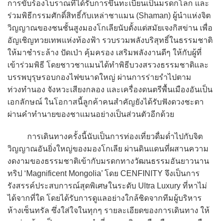
การขับร้องโบราณที่ได้รับการขึ้นทะเบียนเป็นมรดกโลก และ
ร่วมพิธีกรรมศักดิ์สิทธิ์กับเหล่าชาแมน (Shaman) ผู้นำแห่งจิต
วิญญาณของชนชั้นสูงมองโกเลียนับตั้งแต่สมัยเจงกิสข่าน เพื่อ
อัญเชิญทวยเทพแห่งท้องฟ้า รวบรวมพลังบริสุทธิ์ในธรรมชาติ
ให้มาชำระล้าง ปัดเป่า คุ้มครอง เสริมพลังงานดีๆ ให้กับผู้ที่
เข้าร่วมพิธี โดยชาวชาแมนได้ทำพิธีบวงสรวงธรรมชาติและ
บรรพบุรุษรอบกองไฟขนาดใหญ่ ผ่านการร่ายรำไปตาม
ท่วงทำนอง จังหวะเสียงกลอง และเครื่องดนตรีพื้นเมืองอันเป็น
เอกลักษณ์ ในโอกาสนี้ลูกค้าคนสำคัญยังได้รับฟังดวงชะตา
ผ่านคำทำนายของชาแมนอย่างเป็นส่วนตัวอีกด้วย
การเดินทางครั้งนี้นับเป็นการท่องเที่ยวดื่มด่ำไปกับจิต
วิญญาณอันยิ่งใหญ่ของมองโกเลีย ผ่านดินแดนที่ผสานความ
งดงามของธรรมชาติเข้ากับมรดกทางวัฒนธรรมอันยาวนาน
ทริป ‘Magnificent Mongolia’ โดย CENFINITY จึงเป็นการ
รังสรรค์ประสบการณ์สุดพิเศษในระดับ Ultra Luxury ที่หาไม่
ได้จากที่ใด โดยได้รับการดูแลอย่างใกล้ชิดจากทีมผู้บริหาร
ห้างเซ็นทรัล ซึ่งใส่ใจในทุกๆ รายละเอียดของการเดินทาง ให้