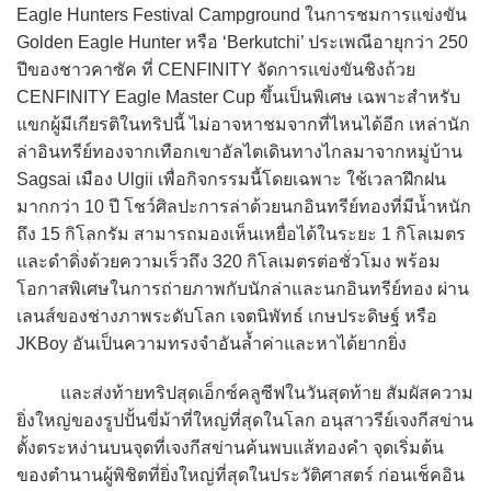
Eagle Hunters Festival Campground ในการชมการแข่งขัน
Golden Eagle Hunter หรือ ‘Berkutchi’ ประเพณีอายุกว่า 250
ปีของชาวคาซัค ที่ CENFINITY จัดการแข่งขันชิงถ้วย
CENFINITY Eagle Master Cup ขึ้นเป็นพิเศษ เฉพาะสำหรับ
แขกผู้มีเกียรติในทริปนี้ ไม่อาจหาชมจากที่ไหนได้อีก เหล่านัก
ล่าอินทรีย์ทองจากเทือกเขาอัลไตเดินทางไกลมาจากหมู่บ้าน
Sagsai เมือง Ulgii เพื่อกิจกรรมนี้โดยเฉพาะ ใช้เวลาฝึกฝน
มากกว่า 10 ปี โชว์ศิลปะการล่าด้วยนกอินทรีย์ทองที่มีน้ำหนัก
ถึง 15 กิโลกรัม สามารถมองเห็นเหยื่อได้ในระยะ 1 กิโลเมตร
และดำดิ่งด้วยความเร็วถึง 320 กิโลเมตรต่อชั่วโมง พร้อม
โอกาสพิเศษในการถ่ายภาพกับนักล่าและนกอินทรีย์ทอง ผ่าน
เลนส์ของช่างภาพระดับโลก เจตนิพัทธ์ เกษประดิษฐ์ หรือ
JKBoy อันเป็นความทรงจำอันล้ำค่าและหาได้ยากยิ่ง
และส่งท้ายทริปสุดเอ็กซ์คลูซีฟในวันสุดท้าย สัมผัสความ
ยิ่งใหญ่ของรูปปั้นขี่ม้าที่ใหญ่ที่สุดในโลก อนุสาวรีย์เจงกีสข่าน
ตั้งตระหง่านบนจุดที่เจงกีสข่านค้นพบแส้ทองคำ จุดเริ่มต้น
ของตำนานผู้พิชิตที่ยิ่งใหญ่ที่สุดในประวัติศาสตร์ ก่อนเช็คอิน