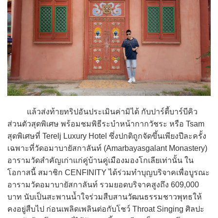
แล้วส่งท้ายทริปอันประเมินค่ามิได้ กับปาร์ตี้บาร์บีคิว
ส่วนตัวสุดพิเศษ พร้อมชมพิธีระบำหน้ากากวัชระ หรือ Tsam
สุดพิเศษที่ Terelj Luxury Hotel ซึ่งปกติถูกจัดขึ้นเพียงปีละครั้ง
เฉพาะที่วัดอมาบายัสกาลันท์ (Amarbayasgalant Monastery)
อารามวัดสำคัญเก่าแก่คู่บ้านคู่เมืองมองโกเลียเท่านั้น ใน
โอกาสนี้ สมาชิก CENFINITY ได้ร่วมทำบุญบริจาคเพื่อบูรณะ
อารามวัดอมาบายัสกาลันท์ รวมยอดบริจาคสูงถึง 609,000
บาท นับเป็นสะพานน้ำใจร่วมสืบสานวัฒนธรรมชาวพุทธให้
คงอยู่สืบไป ก่อนเพลิดเพลินต่อกับโชว์ Throat Singing ศิลปะ