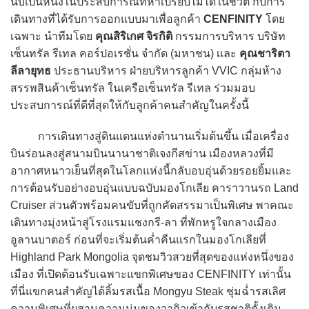
นับเป็นหนึ่งในประสบการณ์ที่หาเปรียบไม่ได้ในชีวิต กับการ
เดินทางที่ได้รับการออกแบบมาเพื่อลูกค้า
CENFINITY
โดย
เฉพาะ นำทีมโดย
คุณสิริเกศ จิรกิติ
กรรมการบริหาร บริษัท
เซ็นทรัล รีเทล คอร์ปอเรชั่น จำกัด (มหาชน) เเละ
คุณชาริตา
ลีลายุทธ
ประธานบริหาร ฝ่ายบริหารลูกค้า VVIC กลุ่มห้าง
สรรพสินค้าเซ็นทรัล ในเครือเซ็นทรัล รีเทล ร่วมมอบ
ประสบการณ์ที่ดีที่สุดให้กับลูกค้าคนสำคัญในครั้งนี้
การเดินทางสู่ดินแดนแห่งตำนานเริ่มต้นขึ้น เมื่อเครื่อง
บินร่อนลงสู่สนามบินนานาชาติเจงกีสข่าน เมืองหลวงที่มี
อากาศหนาวเย็นที่สุดในโลกแห่งนี้กลับอบอุ่นด้วยรอยยิ้มและ
การต้อนรับอย่างอบอุ่นแบบฉบับมองโกเลีย คาราวานรถ Land
Cruiser ส่วนตัวพร้อมคนขับที่ถูกคัดสรรมาเป็นพิเศษ พาคณะ
เดินทางมุ่งหน้าสู่โรงแรมแชงกรี-ลา ที่พักหรูใจกลางเมือง
อูลานบาตอร์ ก่อนที่จะเริ่มต้นค่ำคืนแรกในมองโกเลียที่
Highland Park Mongolia จุดชมวิวสวยที่สุดของแห่งหนึ่งของ
เมือง ที่เปิดต้อนรับเฉพาะแขกพิเศษของ CENFINITY เท่านั้น
ที่นี่แขกคนสำคัญได้ลิ้มรสเนื้อ Mongyu Steak ชุ่มฉ่ำรสเลิศ
ความพิเศษที่ผสานความนุ่มของวากิวเข้ากับรสชาติดั้งเดิม