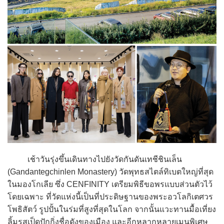
เช้าวันรุ่งขึ้นเดินทางไปยังวัดกันดันเทชีชินเล็น
(Gandantegchinlen Monastery) วัดพุทธสไตล์ทิเบตใหญ่ที่สุด
ในมองโกเลีย ซึ่ง CENFINITY เตรียมพิธีขอพรแบบส่วนตัวไว้
โดยเฉพาะ ที่วัดแห่งนี้เป็นที่ประดิษฐานของพระอวโลกิเตศวร
โพธิสัตว์ รูปปั้นในร่มที่สูงที่สุดในโลก จากนั้นแวะทานมื้อเที่ยง
ลิ้มรสเป็ดปักกิ่งชื่อดังของเมือง และอีกหลากหลายเมนูพิเศษ