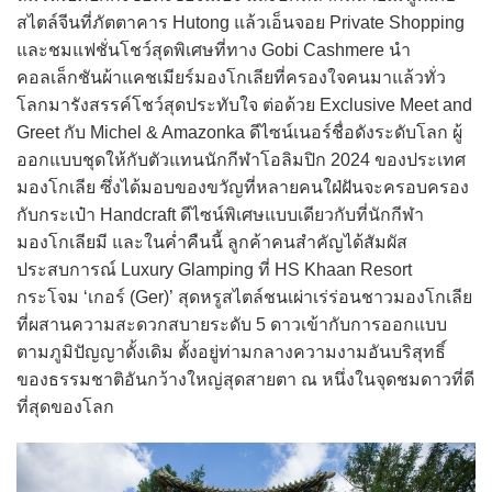
สไตล์จีนที่ภัตตาคาร Hutong แล้วเอ็นจอย Private Shopping
และชมแฟชั่นโชว์สุดพิเศษที่ทาง Gobi Cashmere นำ
คอลเล็กชันผ้าแคชเมียร์มองโกเลียที่ครองใจคนมาแล้วทั่ว
โลกมารังสรรค์โชว์สุดประทับใจ ต่อด้วย Exclusive Meet and
Greet กับ Michel & Amazonka ดีไซน์เนอร์ชื่อดังระดับโลก ผู้
ออกแบบชุดให้กับตัวแทนนักกีฬาโอลิมปิก 2024 ของประเทศ
มองโกเลีย ซึ่งได้มอบของขวัญที่หลายคนใฝ่ฝันจะครอบครอง
กับกระเป๋า Handcraft ดีไซน์พิเศษแบบเดียวกับที่นักกีฬา
มองโกเลียมี และในค่ำคืนนี้ ลูกค้าคนสำคัญได้สัมผัส
ประสบการณ์ Luxury Glamping ที่ HS Khaan Resort
กระโจม ‘เกอร์ (Ger)’ สุดหรูสไตล์ชนเผ่าเร่ร่อนชาวมองโกเลีย
ที่ผสานความสะดวกสบายระดับ 5 ดาวเข้ากับการออกแบบ
ตามภูมิปัญญาดั้งเดิม ตั้งอยู่ท่ามกลางความงามอันบริสุทธิ์
ของธรรมชาติอันกว้างใหญ่สุดสายตา ณ หนึ่งในจุดชมดาวที่ดี
ที่สุดของโลก