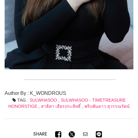
Author By : K_WONDROUS
TAG :
SULWHASOO
,
SULWHASOO - TIMETREASURE
HONORSTIGE
,
สาธิตา เธียรประสิทธิ์
,
พริบพันดาว สุวรรณรัตน์
SHARE