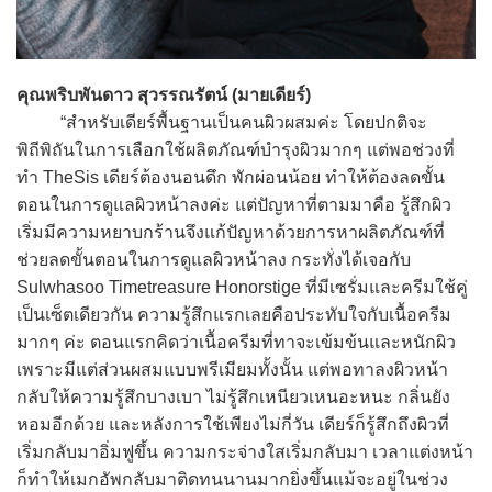
คุณพริบพันดาว สุวรรณรัตน์ (มายเดียร์)
“สำหรับเดียร์พื้นฐานเป็นคนผิวผสมค่ะ โดยปกติจะ
พิถีพิถันในการเลือกใช้ผลิตภัณฑ์บำรุงผิวมากๆ แต่พอช่วงที่
ทำ TheSis เดียร์ต้องนอนดึก พักผ่อนน้อย ทำให้ต้องลดขั้น
ตอนในการดูแลผิวหน้าลงค่ะ แต่ปัญหาที่ตามมาคือ รู้สึกผิว
เริ่มมีความหยาบกร้านจึงแก้ปัญหาด้วยการหาผลิตภัณฑ์ที่
ช่วยลดขั้นตอนในการดูแลผิวหน้าลง กระทั่งได้เจอกับ
Sulwhasoo Timetreasure Honorstige ที่มีเซรั่มและครีมใช้คู่
เป็นเซ็ตเดียวกัน ความรู้สึกแรกเลยคือประทับใจกับเนื้อครีม
มากๆ ค่ะ ตอนแรกคิดว่าเนื้อครีมที่ทาจะเข้มข้นและหนักผิว
เพราะมีแต่ส่วนผสมแบบพรีเมียมทั้งนั้น แต่พอทาลงผิวหน้า
กลับให้ความรู้สึกบางเบา ไม่รู้สึกเหนียวเหนอะหนะ กลิ่นยัง
หอมอีกด้วย และหลังการใช้เพียงไม่กี่วัน เดียร์ก็รู้สึกถึงผิวที่
เริ่มกลับมาอิ่มฟูขึ้น ความกระจ่างใสเริ่มกลับมา เวลาแต่งหน้า
ก็ทำให้เมกอัพกลับมาติดทนนานมากยิ่งขึ้นแม้จะอยู่ในช่วง