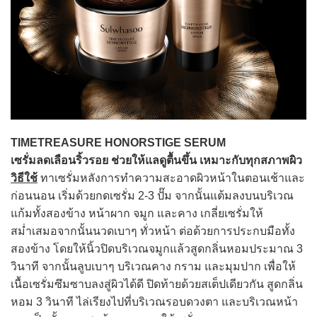
TIMETREASURE HONORSTIGE SERUM
เซรั่มลดเลือนริ้วรอย ช่วยให้แลดูตื้นขึ้น เหมาะกับทุกสภาพผิว
วิธีใช้
ทาเซรั่มหลังการทำความสะอาดผิวหน้าในตอนเช้าและ
ก่อนนอน เริ่มด้วยกดเซรั่ม 2-3 ปั๊ม จากนั้นแต้มลงบนบริเวณ
แก้มทั้งสองข้าง หน้าผาก จมูก และคาง เกลี่ยเซรั่มให้
สม่ำเสมอจากนั้นนวดเบาๆ ทั่วหน้า ต่อด้วยการประกบมือทั้ง
สองข้าง โดยให้นิ้วปิดบริเวณจมูกแล้วสูดกลิ่นหอมประมาณ 3
วินาที จากนั้นลูบเบาๆ บริเวณคาง กราม และมุมปาก เพื่อให้
เนื้อเซรั่มซึมซาบลงสู่ผิวได้ดี ปิดท้ายด้วยสเต็ปเดียวกัน สูดกลิ่น
หอม 3 วินาที ไล่เรียงไปที่บริเวณรอบดวงตา และบริเวณหน้า