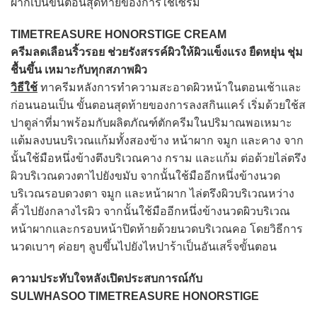
ผากเป็นขั้นตอนสุดท้ายของการใช้เซรั่ม
TIMETREASURE HONORSTIGE CREAM
ครีมลดเลือนริ้วรอย ช่วยรังสรรค์ผิวให้ผิวแข็งแรง ยืดหยุ่น ชุ่ม
ชื้นขึ้น เหมาะกับทุกสภาพผิว
วิธีใช้
ทาครีมหลังการทำความสะอาดผิวหน้าในตอนเช้าและ
ก่อนนอนเป็น ขั้นตอนสุดท้ายของการลงสกินแคร์ เริ่มด้วยใช้ส
ปาตูล่าที่มาพร้อมกับผลิตภัณฑ์ตักครีมในปริมาณพอเหมาะ
แต้มลงบนบริเวณแก้มทั้งสองข้าง หน้าผาก จมูก และคาง จาก
นั้นใช้มือหนึ่งข้างตึงบริเวณคาง กราม และแก้ม ต่อด้วยไล่ตรึง
ผิวบริเวณดวงตาไปยังขมับ จากนั้นใช้มืออีกหนึ่งข้างนวด
บริเวณรอบดวงตา จมูก และหน้าผาก ไล่ตรึงผิวบริเวณหว่าง
คิ้วไปยังกลางไรผิว จากนั้นใช้มืออีกหนึ่งข้างนวดผิวบริเวณ
หน้าผากและกรอบหน้าปิดท้ายด้วยนวดบริเวณคอ โดยวิธีการ
นวดเบาๆ ค่อยๆ ลูบขึ้นไปยังไหปาร้าเป็นอันเสร็จขั้นตอน
ความประทับใจหลังเปิดประสบการณ์กับ
SULWHASOO TIMETREASURE HONORSTIGE