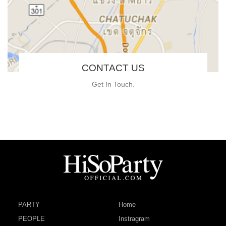
CONTACT US
Get In Touch.
PARTY
Home
PEOPLE
Instragram