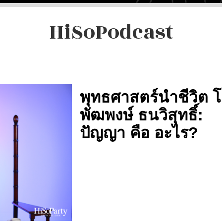
HiSoPodcast
พุทธศาสตร์นำชีวิต 
พัฒพงษ์ ธนวิสุทธิ์:
ปัญญา คือ อะไร?