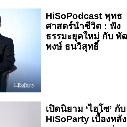
HiSoPodcast พุทธ
ศาสตร์นำชีวิต : ฟัง
ธรรมะยุคใหม่ กับ พั
พงษ์ ธนวิสุทธิ์
เปิดนิยาม ‘ไฮโซ’ กับ
HiSoParty เบื้องหลั