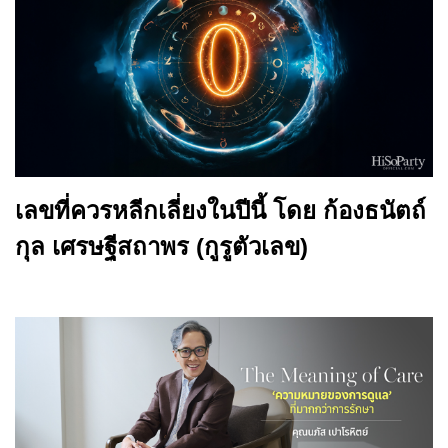
เลขที่ควรหลีกเลี่ยงในปีนี้ โดย ก้องธนัตถ์
กุล เศรษฐีสถาพร (กูรูตัวเลข)