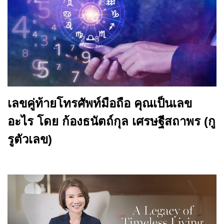
เลขคู่ท้ายโทรศัพท์มือถือ คุณเป็นเลข
อะไร โดย ก้องธนัตถ์กุล เศรษฐีสถาพร (กู
รูตัวเลข)