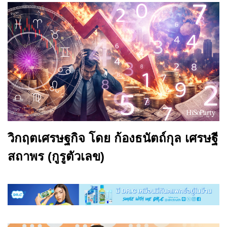
วิกฤตเศรษฐกิจ โดย ก้องธนัตถ์กุล เศรษฐี
สถาพร (กูรูตัวเลข)