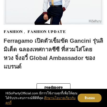
FASHION
FASHION UPDATE
,
Ferragamo เปิดตัวเข็มขัด Gancini รุ่นลิ
มิเต็ด ฉลองเทศกาลชีซี ที่สวมใส่โดย
หวง จิ่งอวี๋ Global Ambassador ของ
แบรนด์
readmore
HiSoPartyOfficial.com มีการใช้งานคุกกี้เพื่อให้คุณ
ได้รับประสบการณ์ที่ดีที่สุด
ศึกษานโยบายเกี่ยวกับ
ยินยอม
คุกกี้