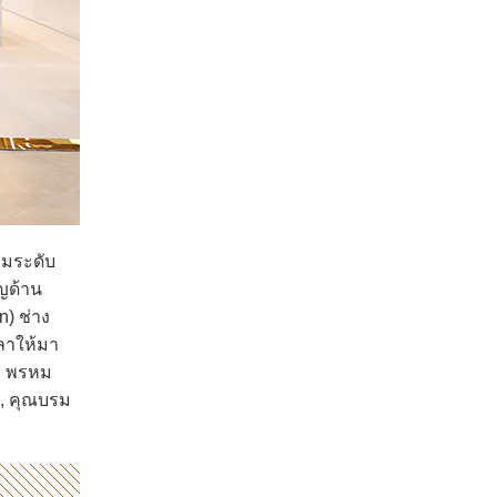
มระดับ
าญด้าน
) ช่าง
ลาให้มา
ตา พรหม
น, คุณบรม