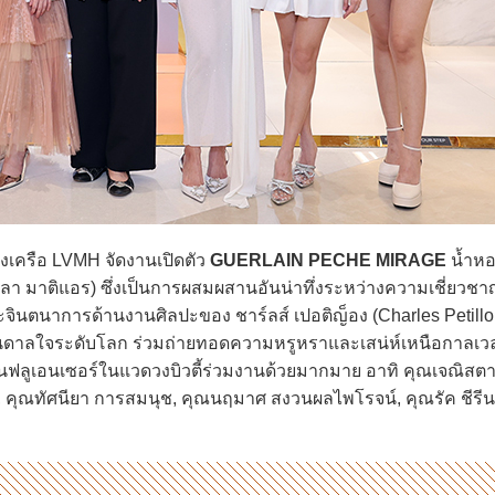
องเครือ LVMH จัดงานเปิดตัว
GUERLAIN PECHE MIRAGE
น้ำหอ
 ลา มาติแอร) ซึ่งเป็นการผสมผสานอันน่าทึ่งระหว่างความเชี่ยวช
ินตนาการด้านงานศิลปะของ ชาร์ลส์ เปอติญ็อง (Charles Petillon
งบันดาลใจระดับโลก ร่วมถ่ายทอดความหรูหราและเสน่ห์เหนือกาลเว
ินฟลูเอนเซอร์ในแวดวงบิวตี้ร่วมงานด้วยมากมาย อาทิ คุณเจณิส
สวก, คุณทัศนียา การสมนุช, คุณนฤมาศ สงวนผลไพโรจน์, คุณรัค ชีรี