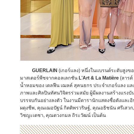
GUERLAIN
(เกอร์แลง) หนึ่งในแบรนด์ระดับสูงข
มาสเตอร์พีซจากคอลเลกชัน
L’Art & La Matière
(ลารต์
น้ำหอมของ เดลฟีน เฌลค์ สุคนธกร ประจำเกอร์แลง และจ
ภาพและศิลปินทัศนวิจิตรร่วมสมัย ผู้มีผลงานสร้างแร
บรรจบกันอย่างลงตัว ในงานมีดารานักแสดงชื่อดังและอ
ผดุงชีพ, คุณเฌอปัฐน์ กิตติพรวริษฐ์, คุณอธิชนัน ศรีเ
วิชญะเดชา, คุณดวงกมล ถิระวัฒน์ เป็นต้น