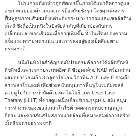
โปรแกรมดังกล่าวถูกพัฒนาขึ้นภายใต้แนวคิดการดูแล
สุขภาพแบบองค์รวมและการป้องกันเชิงรุก โดยมุ่งเน้นการ
ฟื้นฟูสุขภาพเส้นผมตั้งแต่ระดับกระเปาะรากผมและเซลล์สร้าง
เม็ดสี ซึ่งถือเป็นหนึ่งในปัจจัยสำคัญที่เกี่ยวข้องกับการ
เปลี่ยนแปลงของเส้นผมเมื่ออายุเพิ่มขึ้น ทั้งในเรื่องของความ
แข็งแรง ความหนาแน่น และการคงอยู่ของเม็ดสีผมตาม
ธรรมชาติ
หนึ่งในหัวใจสำคัญของโปรแกรมคือการใช้ผลิตภัณฑ์
ลิขสิทธิ์เฉพาะจากประเทศอิตาลี ซึ่งอุดมด้วย NAD พร้อมส่วน
ผสมอย่างโอเมก้า 3 กลูตาไธโอน วิตามิน A, C และ E รวมถึง
สารฟลาโวนอยด์ เพื่อช่วยสนับสนุนการฟื้นฟูในระดับเซลล์
ควบคู่ไปกับการบำบัดด้วยเทคโนโลยี Low Level Laser
Therapy (LLLT) ที่ช่วยดูแลเนื้อเยื่อบริเวณรูขุมขน สนับสนุน
การทำงานของเซลล์เมลาโนไซต์ ลดผลกระทบจากอนุมูล
อิสระ และช่วยส่งเสริมสภาพแวดล้อมที่เหมาะสมต่อการสร้าง
เม็ดสีผมตามธรรมชาติ