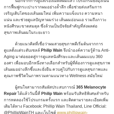
นอกจากการดูแลเรื่องเม็ดสีผมแล้ว โปรแกรมยังมุ่งเน้น
การฟื้นฟูกระเปาะรากผมอย่างล้ำลึก เพื่อช่วยส่งเสริมการ
เจริญเติบโตของเส้นผมใหม่ เพิ่มความแข็งแรง ความหนา
แน่น และช่วยดูแลปัญหาผมร่วง เส้นผมอ่อนแอ รวมถึงภาวะ
หนังศีรษะขาดสมดุล ซึ่งล้วนเป็นปัจจัยสำคัญที่ส่งผลต่อ
สุขภาพเส้นผมในระยะยาว
ด้วยแนวคิดที่เชื่อว่าผมสวยสุขภาพดีเริ่มต้นจากการ
ดูแลตั้งแต่ระดับเซลล์
Philip Wain
จึงนำองค์ความรู้ด้าน Anti-
Aging มาต่อยอดสู่การดูแลหนังศีรษะและเส้นผมแบบ 360
องศา เพื่อมอบอีกหนึ่งทางเลือกสำหรับผู้ที่ต้องการดูแลสุขภาพ
เส้นผมอย่างลึกซึ้งและยั่งยืน ควบคู่ไปกับการดูแลสุขภาพและ
คุณภาพชีวิตในภาพรวมตามแนวทาง Wellness สมัยใหม่
ผู้สนใจสามารถสัมผัสประสบการณ์
365 Melanocyte
Repair
ได้แล้ววันนี้ที่
Philip Wain
พร้อมรับสิทธิพิเศษสำหรับ
การทดลองใช้โปรแกรมครั้งแรก และติดตามรายละเอียดเพิ่ม
เติมได้ทาง Facebook: Phillip Wain Thailand, Line Official:
@PhillipWainTH และเว็บไซต์
www.phillipwain-