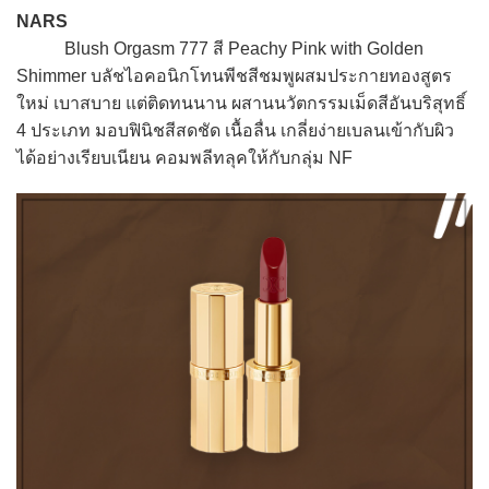
NARS
Blush Orgasm 777 สี Peachy Pink with Golden
Shimmer บลัชไอคอนิกโทนพีชสีชมพูผสมประกายทองสูตร
ใหม่ เบาสบาย แต่ติดทนนาน ผสานนวัตกรรมเม็ดสีอันบริสุทธิ์
4 ประเภท มอบฟินิชสีสดชัด เนื้อลื่น เกลี่ยง่ายเบลนเข้ากับผิว
ได้อย่างเรียบเนียน คอมพลีทลุคให้กับกลุ่ม NF