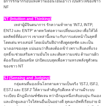
ยการรักษากรอบแห่งความอ่อนโยนเอาไว้ เป็นหัวใจของชาว
NF
NT (Intuition and Thinking)
เหล่าผู้มีจินตนาการ รักความท้าทาย ‘INTJ, INTP,
ENTJ และ ENTP’ คาดหวังต่อความเปลี่ยนแปลง เพื่อให้ได้
ผลลัพธ์ที่ต้องการ เขาเหล่านี้เหมาะกับการแต่งหน้าในลุคที่
โดดเด่น ทรงเสน่ห์ โดยเน้นริมฝีปากดึงดูดสุดชัด และเป็น
นางเอกของลุค แน่นอนว่าสีแดงต้องเข้า! เพราะสีแดงที่แรง
ฤทธิ์จะช่วยเสริมความมั่นใจ และเติมความแซ่บ ด้านงานผิว
ต้องเรียบเนียนสนิท ปกปิดแบบสุดเพื่อความทรงพลังชูตัวตน
ของชาว NT
SJ (Sensing and Judging)
กลุ่มคนที่มองเห็นโลกตามความเป็นจริง ‘ISTJ, ISFJ,
ESTJ และ ESFJ’ ให้ความสำคัญกับดีเทล ทำงานมีระบบ
ระเบียบ มีกฎมีเกณฑ์ชัดเจน ทว่าอีกมุมหนึ่งกลับอบอุ่น กันเอง
และมักดูแลเอาใจใส่คนอื่นเป็นอย่างดี ลุคเมกอัพที่เรียบง่าย มิ