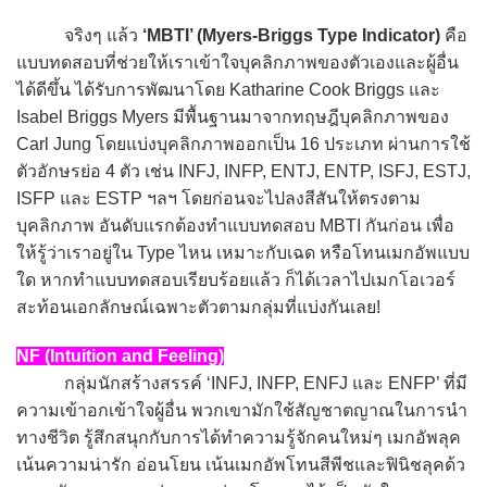
จริงๆ แล้ว
‘MBTI’ (Myers-Briggs Type Indicator)
คือ
แบบทดสอบที่ช่วยให้เราเข้าใจบุคลิกภาพของตัวเองและผู้อื่น
ได้ดีขึ้น ได้รับการพัฒนาโดย Katharine Cook Briggs และ
Isabel Briggs Myers มีพื้นฐานมาจากทฤษฎีบุคลิกภาพของ
Carl Jung โดยแบ่งบุคลิกภาพออกเป็น 16 ประเภท ผ่านการใช้
ตัวอักษรย่อ 4 ตัว เช่น INFJ, INFP, ENTJ, ENTP, ISFJ, ESTJ,
ISFP และ ESTP ฯลฯ โดยก่อนจะไปลงสีสันให้ตรงตาม
บุคลิกภาพ อันดับแรกต้องทำแบบทดสอบ MBTI กันก่อน เพื่อ
ให้รู้ว่าเราอยู่ใน Type ไหน เหมาะกับเฉด หรือโทนเมกอัพแบบ
ใด หากทำแบบทดสอบเรียบร้อยแล้ว ก็ได้เวลาไปเมกโอเวอร์
สะท้อนเอกลักษณ์เฉพาะตัวตามกลุ่มที่แบ่งกันเลย!
NF (Intuition and Feeling)
กลุ่มนักสร้างสรรค์ ‘INFJ, INFP, ENFJ และ ENFP’ ที่มี
ความเข้าอกเข้าใจผู้อื่น พวกเขามักใช้สัญชาตญาณในการนำ
ทางชีวิต รู้สึกสนุกกับการได้ทำความรู้จักคนใหม่ๆ เมกอัพลุค
เน้นความน่ารัก อ่อนโยน เน้นเมกอัพโทนสีพีชและฟินิชลุคด้ว