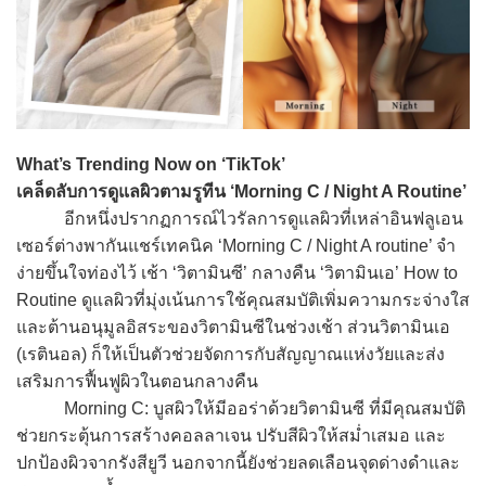
What’s Trending Now on ‘TikTok’
เคล็ดลับการดูแลผิวตามรูทีน ‘Morning C / Night A Routine’
อีกหนึ่งปรากฏการณ์ไวรัลการดูแลผิวที่เหล่าอินฟลูเอน
เซอร์ต่างพากันแชร์เทคนิค ‘Morning C / Night A routine’ จำ
ง่ายขึ้นใจท่องไว้ เช้า ‘วิตามินซี’ กลางคืน ‘วิตามินเอ’ How to
Routine ดูแลผิวที่มุ่งเน้นการใช้คุณสมบัติเพิ่มความกระจ่างใส
และต้านอนุมูลอิสระของวิตามินซีในช่วงเช้า ส่วนวิตามินเอ
(เรตินอล) ก็ให้เป็นตัวช่วยจัดการกับสัญญาณแห่งวัยและส่ง
เสริมการฟื้นฟูผิวในตอนกลางคืน
Morning C: บูสผิวให้มีออร่าด้วยวิตามินซี ที่มีคุณสมบัติ
ช่วยกระตุ้นการสร้างคอลลาเจน ปรับสีผิวให้สม่ำเสมอ และ
ปกป้องผิวจากรังสียูวี นอกจากนี้ยังช่วยลดเลือนจุดด่างดำและ