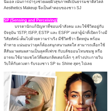
นิมอล เน้นการบำรุงช่วยเผยผิวสุขภาพดีเป็นธรรมชาติสไตล์
Aesthetics Makeup จึงเป็นคำตอบของชาว SJ
SP (Sensing and Perceiving)
บรรดานักแก้ปัญหาที่ชอบเข้าสังคม และใช้ชีวิตอยู่กับ
ปัจจุบัน ‘ISTP, ISFP, ESTP และ ESFP’ เหล่าผู้นำที่เปิดกว้างมี
วิสัยทัศน์ เต็มไปด้วยความร่าเริง มีชีวิตชีวา ยืดหยุ่น พร้อม
ท้าทาย แน่นอนว่าลุคก็ต้องสนุกสนานสดใส สามารถเลือกใช้
สีสันมาผสมผสานเป็นลุคที่เฟรช กับบลัชออนโทนชมพู หรือ
อาจจะใช้อายแชโดว์ที่ผสมกลิตเตอร์เล็ก ๆ สร้างประกายวิบ
วับให้กับดวงตา รับรองชาว SP จะ Shine สุดๆ ไปเลย