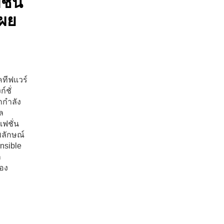
ั่น
เผย
คทีฟแวร์
์ชั่
กกำลัง
ล
แฟชั่น
ลักษณ์
nsible
ก
อง