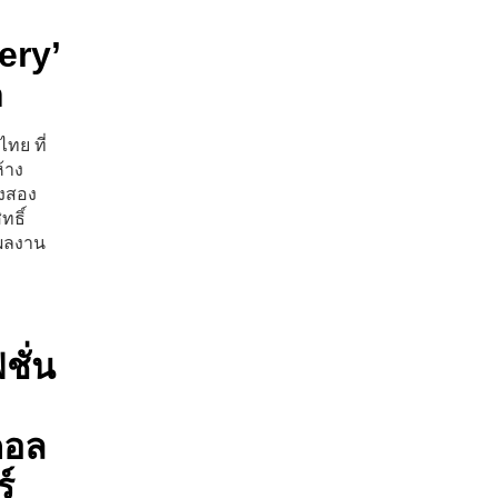
ery’
n
ไทย ที่
ห้าง
องสอง
ทธิ์
อผลงาน
ชั่น
คอล
์