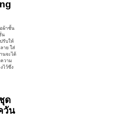
ing
ผ้าชั้น
ั่น
ปรับให้
คลาย ใส่
านจะได้
ึงความ
ไว้ซึ่ง
ชุด
ควัน