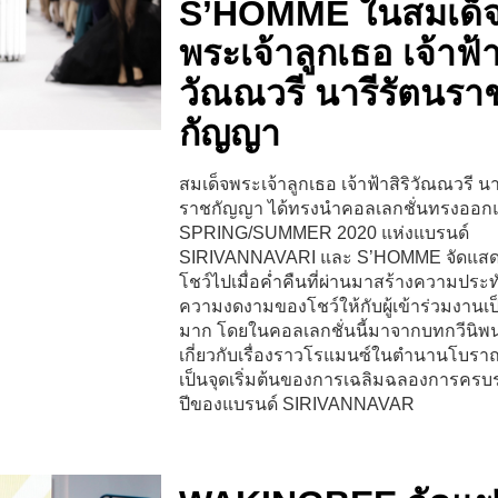
S’HOMME ในสมเด็
พระเจ้าลูกเธอ เจ้าฟ้า
วัณณวรี นารีรัตนรา
กัญญา
สมเด็จพระเจ้าลูกเธอ เจ้าฟ้าสิริวัณณวรี นา
ราชกัญญา ได้ทรงนำคอลเลกชั่นทรงออก
SPRING/SUMMER 2020 แห่งแบรนด์
SIRIVANNAVARI และ S’HOMME จัดแสด
โชว์ไปเมื่อค่ำคืนที่ผ่านมาสร้างความประ
ความงดงามของโชว์ให้กับผู้เข้าร่วมงานเป
มาก โดยในคอลเลกชั่นนี้มาจากบทกวีนิพนธ
เกี่ยวกับเรื่องราวโรแมนซ์ในตำนานโบราณ 
เป็นจุดเริ่มต้นของการเฉลิมฉลองการครบ
ปีของแบรนด์ SIRIVANNAVAR