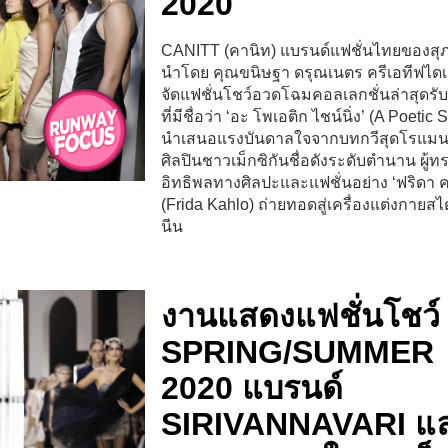
2020
CANITT (คานิท) แบรนด์แฟชั่นไทยของสุ
นำโดย คุณขนิษฐา ดรุณเนตร ครีเอทีฟไดเ
จัดแฟชั่นโชว์อวดโฉมคอลเลกชั่นล่าสุดรั
ที่มีชื่อว่า ‘อะ โพเอติก ไชน์นิ่ง’ (A Poetic 
นำเสนอแรงบันดาลใจจากบทกวีสุดโรแมน
ศิลปินชาวเม็กซิกันชื่อดังระดับตำนาน ผู้ท
อิทธิพลทางศิลปะและแฟชั่นอย่าง ‘ฟริดา ค
(Frida Kahlo) ถ่ายทอดสู่เครื่องแต่งกายสไ
นีน
งานแสดงแฟชั่นโชว์
SPRING/SUMMER
2020 แบรนด์
SIRIVANNAVARI แ