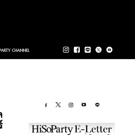
PARTY CHANNEL
ล
์