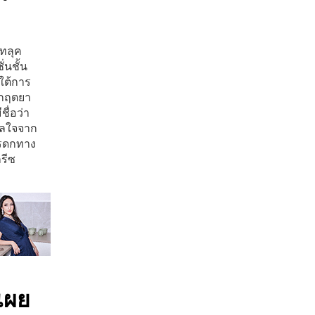
ดทลุค
่นชั้น
ใต้การ
งกฤตยา
ชื่อว่า
าลใจจาก
มรดกทาง
รีซ
เผย