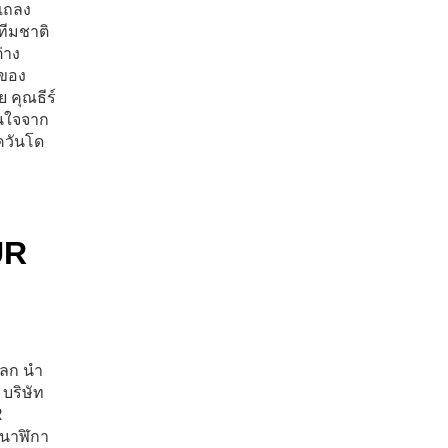
แถลง
ทีมชาติ
่าง
 ของ
 คุณธีร์
สนใจจาก
ควันโด
UR
โลก นำ
 บริษัท
R
นาฬิกา