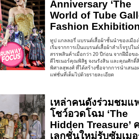
Anniversary ‘The
World of Tube Gall
Fashion Exhibitio
ทูป แกลลอรี่ แบรนด์เสื้อผ้าชั้นนำของเมือง
เริ่มจากการเป็นแบรนด์เสื้อผ้าสำเร็จรูปใน
สรรพสินค้าเมื่อกว่า 20 ปีก่อน จากฝีมือข
ดีไซเนอร์คุณพิสิฐ จงนรังสิน และคุณศักดิ์สิ
พิศาลสุพงศ์ ที่ได้สร้างชื่อจากการนำเสน
แฟชั่นที่เต็มไปด้วยรายละเอียด
เหล่าคนดังร่วมชมแฟ
โชว์อวดโฉม ‘The
Hidden Treasure’ 
เลกชั่นใหม่รับซัมเมอร