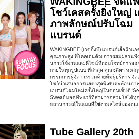
WAKINGBEE จัดแฟช
โชว์เคสครั้งยิ่งใหญ่ 
ภาพลักษณ์ปรับโฉม
แบรนด์
WAKINGBEE (เวคกิ้งบี) แบรนด์เสื้อผ้าแอ
คุณภาพสูง ที่โดดเด่นด้วยการผสมผสานฟังก
นการใช้งานและดีไซน์ที่ตอบโจทย์การออ
กายในทุกรูปแบบ ที่ล่าสุด คุณชลิตา หงสกุ
กรรมการผู้จัดการร่วมด้วยทีมผู้บริหาร จัด
โชว์นำเสนอการแสดงสุดพิเศษสะท้อนภาพ
แบรนด์โฉมใหม่ครั้งใหญ่ในคอนเซ็ปต์ ‘Se
Sweat’ แอคทีฟแวร์ที่สามารถสวมใส่ได้ทุ
สถานการณ์ในแบบที่ใช่ตามสไตล์ของตนเ
Tube Gallery 20th