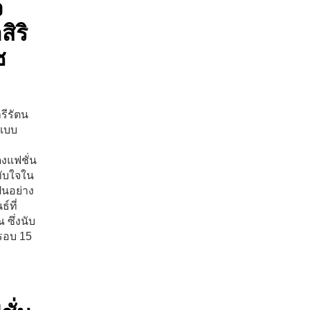
จ
สิริ
ช
รีรัตน
แบบ
งแฟชั่น
ทับใจใน
็นอย่าง
์ที่
ซึ่งนับ
รอบ 15