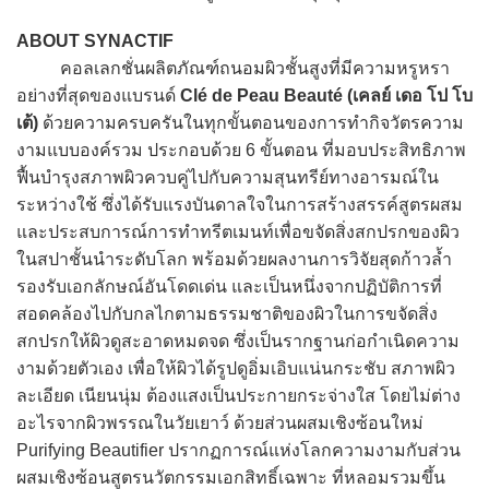
ABOUT SYNACTIF
คอลเลกชั่นผลิตภัณฑ์ถนอมผิวชั้นสูงที่มีความหรูหรา
อย่างที่สุดของแบรนด์
Clé de Peau Beauté (เคลย์ เดอ โป โบ
เต้)
ด้วยความครบครันในทุกขั้นตอนของการทำกิจวัตรความ
งามแบบองค์รวม ประกอบด้วย 6 ขั้นตอน ที่มอบประสิทธิภาพ
ฟื้นบำรุงสภาพผิวควบคู่ไปกับความสุนทรีย์ทางอารมณ์ใน
ระหว่างใช้ ซึ่งได้รับแรงบันดาลใจในการสร้างสรรค์สูตรผสม
และประสบการณ์การทำทรีตเมนท์เพื่อขจัดสิ่งสกปรกของผิว
ในสปาชั้นนำระดับโลก พร้อมด้วยผลงานการวิจัยสุดก้าวล้ำ
รองรับเอกลักษณ์อันโดดเด่น และเป็นหนึ่งจากปฏิบัติการที่
สอดคล้องไปกับกลไกตามธรรมชาติของผิวในการขจัดสิ่ง
สกปรกให้ผิวดูสะอาดหมดจด ซึ่งเป็นรากฐานก่อกำเนิดความ
งามด้วยตัวเอง เพื่อให้ผิวได้รูปดูอิ่มเอิบแน่นกระชับ สภาพผิว
ละเอียด เนียนนุ่ม ต้องแสงเป็นประกายกระจ่างใส โดยไม่ต่าง
อะไรจากผิวพรรณในวัยเยาว์ ด้วยส่วนผสมเชิงซ้อนใหม่
Purifying Beautifier ปรากฏการณ์แห่งโลกความงามกับส่วน
ผสมเชิงซ้อนสูตรนวัตกรรมเอกสิทธิ์เฉพาะ ที่หลอมรวมขึ้น