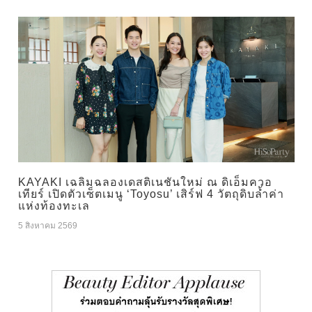
KAYAKI เฉลิมฉลองเดสติเนชันใหม่ ณ ดิเอ็มควอ
เทียร์ เปิดตัวเซ็ตเมนู ‘Toyosu’ เสิร์ฟ 4 วัตถุดิบล้ำค่า
แห่งท้องทะเล
5 สิงหาคม 2569