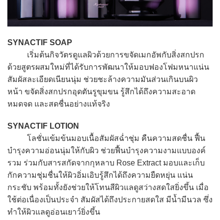
SYNACTIF SOAP
เริ่มต้นกิจวัตรดูแลผิวด้วยการขจัดเมกอัพกับสิ่งสกปรก
ด้วยสูตรผสมใหม่ที่ได้รับการพัฒนาให้มอบฟองโฟมหนาแน่น
สัมผัสละเอียดเนียนนุ่ม ช่วยชะล้างความมันส่วนเกินบนผิว
หน้า ขจัดสิ่งสกปรกอุดตันรูขุมขน รู้สึกได้ถึงความสะอาด
หมดจด และสดชื่นอย่างแท้จริง
SYNACTIF LOTION
โลชั่นเข้มข้นมอบเนื้อสัมผัสฉ่ำชุ่ม คืนความสดชื่น ฟื้น
บำรุงความอ่อนนุ่มให้กับผิว ช่วยฟื้นบำรุงความงามแบบองค์
รวม ร่วมกับสารสกัดจากกุหลาบ Rose Extract มอบและเก็บ
กักความชุ่มชื่นให้ผิวอิ่มเอิบรู้สึกได้ถึงความยืดหยุ่น แน่น
กระชับ พร้อมทั้งยังช่วยให้โทนสีผิวแลดูสว่างสดใสยิ่งขึ้น เมื่อ
ใช้ต่อเนื่องเป็นประจำ สัมผัสได้ถึงประกายสดใส มีน้ำมีนวล ซึ่ง
ทำให้ผิวแลดูอ่อนเยาว์ยิ่งขึ้น