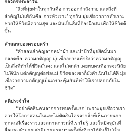
กิจวัตรประจำวัน
“สิ่งที่มุ่ยทำในทุกวันคือ การออกกำลังกาย และสิ่งที่
สำคัญไม่แพ้กันคือ ‘การหัวเราะ’ ทุกวัน มุ่ยเชื่อว่าการหัวเราะ
ช่วยให้ชีวิตมีความสุข และมันเป็นสิ่งที่ต้องฝึกฝน เพื่อให้ชีวิตดี
ขึ้น
คำสอนของครอบครัว
“คำสอนสำคัญจากหม่าม้า และป่าป๊าที่มุ่ยยึดมั่นมา
ตลอดคือ ‘ความกตัญญู’ มุ่ยเชื่ออย่างแท้จริงว่าความกตัญญู
เป็นสิ่งที่ทำให้ชีวิตมั่นคง และไม่ตกต่ำ เคยพบคนที่อาจจะนิสัย
ไม่ดีนัก แต่กตัญญูต่อพ่อแม่ ชีวิตของเขาก็ยังดำเนินไปได้ดี มุ่ย
เชื่อว่าความกตัญญูเป็นเกราะคุ้มกันที่ทำให้เราปลอดภัยใน
ชีวิต”
คติประจำใจ
“‘อย่าตัดสินคนจากการพบครั้งแรก’ เพราะมุ่ยเชื่อว่าเรา
ควรให้โอกาสคนอื่นและไม่ตัดสินใครจากสิ่งที่เห็นภายนอก
ทุกคนมีเรื่องราวและสถานการณ์ที่เราไม่รู้ และในปัจจุบันที่
สื่อและคำบอกเล่ามีมากมาย บางครั้งสิ่งที่เราได้ยินก็ไม่เป็น