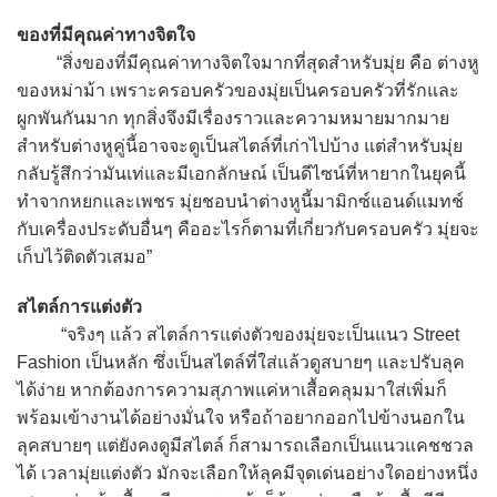
ของที่มีคุณค่าทางจิตใจ
“สิ่งของที่มีคุณค่าทางจิตใจมากที่สุดสำหรับมุ่ย คือ ต่างหู
ของหม่าม้า เพราะครอบครัวของมุ่ยเป็นครอบครัวที่รักและ
ผูกพันกันมาก ทุกสิ่งจึงมีเรื่องราวและความหมายมากมาย
สำหรับต่างหูคู่นี้อาจจะดูเป็นสไตล์ที่เก่าไปบ้าง แต่สำหรับมุ่ย
กลับรู้สึกว่ามันเท่และมีเอกลักษณ์ เป็นดีไซน์ที่หายากในยุคนี้
ทำจากหยกและเพชร มุ่ยชอบนำต่างหูนี้มามิกซ์แอนด์แมทช์
กับเครื่องประดับอื่นๆ คืออะไรก็ตามที่เกี่ยวกับครอบครัว มุ่ยจะ
เก็บไว้ติดตัวเสมอ”
สไตล์การแต่งตัว
“จริงๆ แล้ว สไตล์การแต่งตัวของมุ่ยจะเป็นแนว Street
Fashion เป็นหลัก ซึ่งเป็นสไตล์ที่ใส่แล้วดูสบายๆ และปรับลุค
ได้ง่าย หากต้องการความสุภาพแค่หาเสื้อคลุมมาใส่เพิ่มก็
พร้อมเข้างานได้อย่างมั่นใจ หรือถ้าอยากออกไปข้างนอกใน
ลุคสบายๆ แต่ยังคงดูมีสไตล์ ก็สามารถเลือกเป็นแนวแคชชวล
ได้ เวลามุ่ยแต่งตัว มักจะเลือกให้ลุคมีจุดเด่นอย่างใดอย่างหนึ่ง