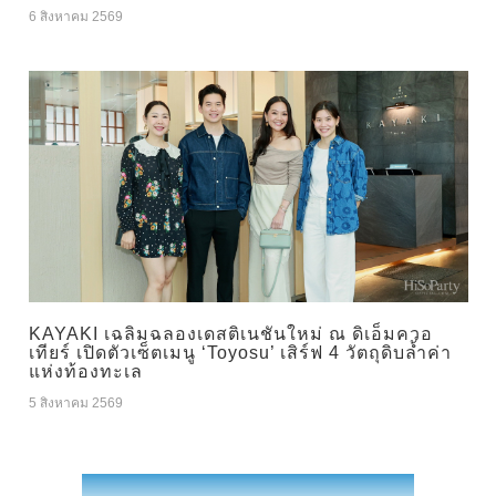
6 สิงหาคม 2569
KAYAKI เฉลิมฉลองเดสติเนชันใหม่ ณ ดิเอ็มควอ
เทียร์ เปิดตัวเซ็ตเมนู ‘Toyosu’ เสิร์ฟ 4 วัตถุดิบล้ำค่า
แห่งท้องทะเล
5 สิงหาคม 2569