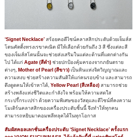
‘Signet Necklace’
สร้อยคอดีไซน์คลาสสิกประดับด้วยเจ็มส์ส
โตนคัตติ้งทรงเรขาคณิต มีให้เลือกด้วยกันถึง 3 สี ซึ่งแต่ละสี
ของเจ็มส์สโตนนั้นจะช่วยส่งเสริมในแต่ละด้านที่แตกต่างกัน
ไป ได้แก่
Agate (สีดำ)
ช่วยปกป้องคุ้มครองจากภยันตราย
ต่างๆ,
Mother of Pearl (สีขาว)
เป็นหินแห่งจิตวิญญาณและ
ความสงบ ช่วยสร้างความสันติให้แก่คนรอบข้าง และสามารถ
ดึงดูดคนให้เข้าหาได้,
Yellow Pearl (สีเหลือง)
สามารถช่วย
สร้างพลังแห่งชีวิตและกำลังใจ พร้อมให้ความสดใส
กระปรี้กระเปร่า ด้วยความพิเศษของวัสดุและดีไซน์ที่คงความ
โมเดิร์นคลาสสิกของเครื่องประดับชิ้นนี้ จึงทำให้ทุกคน
สามารถหยิบมาคอมพลีทลุคได้ในทุกโอกาส
สัมผัสคอลเลกชั่นเครื่องประดับ ‘Signet Necklace’ ครั้งแรก