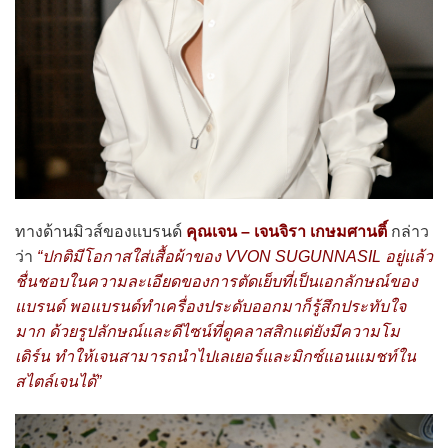
ทางด้านมิวส์ของแบรนด์
คุณเจน – เจนจิรา เกษมศานติ์
กล่าว
ว่า
“ปกติมีโอกาสใส่เสื้อผ้าของ VVON SUGUNNASIL อยู่แล้ว
ชื่นชอบในความละเอียดของการตัดเย็บที่เป็นเอกลักษณ์ของ
แบรนด์ พอแบรนด์ทำเครื่องประดับออกมาก็รู้สึกประทับใจ
มาก ด้วยรูปลักษณ์และดีไซน์ที่ดูคลาสสิกแต่ยังมีความโม
เดิร์น ทำให้เจนสามารถนำไปเลเยอร์และมิกซ์แอนแมชท์ใน
สไตล์เจนได้”