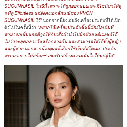
SUGUNNASIL ในปีนี้ เพราะได้ถูกออกแบบและดีไซน์มาให้ลุ
คที่ดู Effortless แต่ยังคงเอกลักษณ์ของ VVON
SUGUNNASIL ไว้”
นอกจากนี้ยังเอ่ยถึงเครื่องประดับที่ได้เปิด
ตัวไปในครั้งนี้ว่า
“อยากให้เครื่องประดับชิ้นนี้เป็นไอเท็มที่
สามารถเพิ่มแอตติจูดให้กับเสื้อผ้านำไปมิกซ์แอนด์แมชท์ได้
ไม่ว่าจะลุคกลางวันหรือกลางคืน และสามารถใส่ได้ทั้งผู้หญิง
และผู้ชาย นอกจากนี้เหตุผลที่เลือกใช้เจ็มส์สโตนมาประดับ
เพราะอยากให้สร้อยช่วยเสริมสร้างความมั่นใจให้แก่ผู้ใส่”