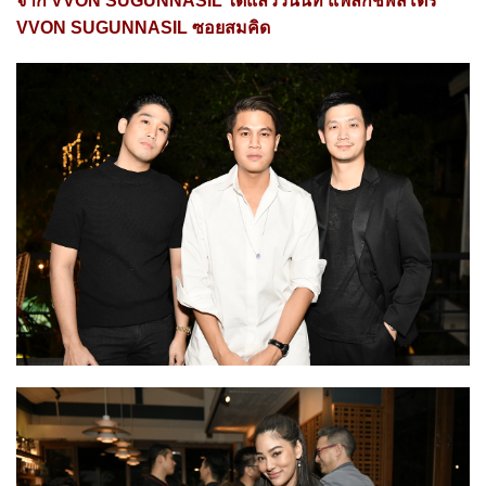
จาก VVON SUGUNNASIL ได้แล้ววันนี้ที่ แฟลกชิพสโตร์
VVON SUGUNNASIL ซอยสมคิด