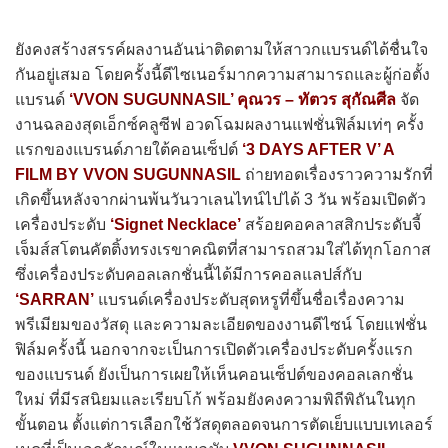
ยังคงสร้างสรรค์ผลงานอันน่าติดตามให้สาวกแบรนด์ได้ชื่นใจ
กันอยู่เสมอ โดยครั้งนี้ดีไซเนอร์มากความสามารถและผู้ก่อตั้ง
แบรนด์
‘VVON SUGUNNASIL’ คุณวร – ทัตวร สุกัณศีล
จัด
งานฉลองสุดเอ็กซ์คลูซีฟ อวดโฉมผลงานแฟชั่นฟิล์มเท่ๆ ครั้ง
แรกของแบรนด์ภายใต้คอนเซ็ปต์
‘3 DAYS AFTER V’ A
FILM BY VVON SUGUNNASIL
ถ่ายทอดเรื่องราวความรักที่
เกิดขึ้นหลังจากผ่านพ้นวันวาเลนไทน์ไปได้ 3 วัน พร้อมเปิดตัว
เครื่องประดับ
‘Signet Necklace’
สร้อยคอคลาสสิกประดับจี้
เจ็มส์สโตนคัตติ้งทรงเรขาคณิตที่สามารถสวมใส่ได้ทุกโอกาส
ซึ่งเครื่องประดับคอลเลกชั่นนี้ได้มีการคอลแลปส์กับ
‘SARRAN’
แบรนด์เครื่องประดับสุดหรูที่ขึ้นชื่อเรื่องความ
พรีเมียมของวัสดุ และความละเอียดของงานดีไซน์ โดยแฟชั่น
ฟิล์มครั้งนี้ นอกจากจะเป็นการเปิดตัวเครื่องประดับครั้งแรก
ของแบรนด์ ยังเป็นการเผยให้เห็นคอนเซ็ปต์ของคอลเลกชั่น
ใหม่ ที่มีรสนิยมและเรียบโก้ พร้อมยังคงความพิถีพิถันในทุก
ขั้นตอน ตั้งแต่การเลือกใช้วัสดุตลอดจนการตัดเย็บแบบเทเลอร์