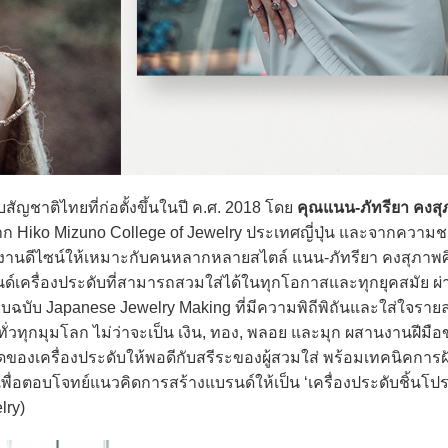
บสัญชาติไทยที่ก่อตั้งขึ้นในปี ค.ศ. 2018 โดย
คุณแนน-ภัทรียา คงสุภ
บจาก Hiko Mizuno College of Jewelry ประเทศญี่ปุ่น และจากควา
างานดีไซน์ให้เหมาะกับคนหลากหลายสไตล์ แนน-ภัทรียา คงสุภาพศิร
รนด์เครื่องประดับที่สามารถสวมใส่ได้ในทุกโอกาสและทุกยุคสมัย ผ
บบฉบับ Japanese Jewelry Making ที่มีความพิถีพิถันและใส่ใจราย
ากทั่วทุกมุมโลก ไม่ว่าจะเป็น เงิน, ทอง, พลอย และมุก ผสานงานฝีมื
ดของเครื่องประดับให้พอดีกับสรีระของผู้สวมใส่ พร้อมเทคนิคการ
่อตอบโจทย์แนวคิดการสร้างแบรนด์ให้เป็น ‘เครื่องประดับชิ้นโป
lry)