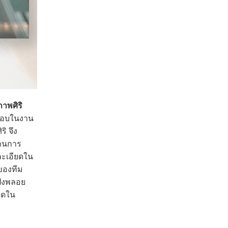
าพศิริ
มชอบในงาน
ิ จึง
่านการ
ละเอียดใน
อของทีม
ฝังพลอย
รดใน