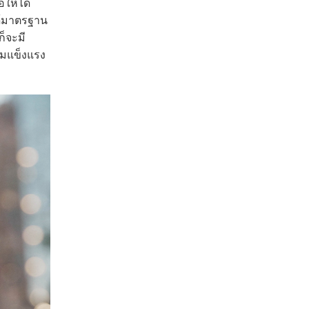
อให้ได้
ได้มาตรฐาน
็จะมี
ามแข็งแรง