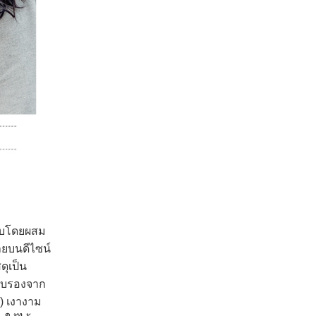
บบโดยผสม
ายบนดีไซน์
ดุเป็น
รับรองจาก
) เงางาม