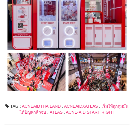
TAG :
ACNEAIDTHAILAND
,
ACNEAIDXATLAS
,
เริ่มให้ถูกคุมมัน
ได้ปัญหาสิวจบ
,
ATLAS
,
ACNE-AID START RIGHT