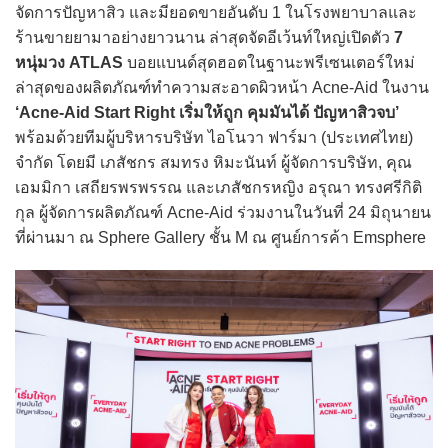
จัดการปัญหาสิว และมียอดขายอันดับ 1 ในโรงพยาบาลและ
ร้านขายยามาอย่างยาวนาน ล่าสุดจัดอีเว้นท์ใหญ่เปิดตัว
7
หนุ่มวง ATLAS
บอยแบนด์สุดฮอตในฐานะพรีเซนเตอร์ใหม่
ล่าสุดของผลิตภัณฑ์ทำความสะอาดผิวหน้า Acne-Aid ในงาน
‘Acne-Aid Start Right เริ่มให้ถูก คุมมันได้ ปัญหาสิวจบ’
พร้อมด้วยทีมผู้บริหารบริษัท ไอโนวา ฟาร์มา (ประเทศไทย)
จำกัด โดยมี เภสัชกร สมทรง หิมะนันท์ ผู้จัดการบริษัท, คุณ
เอมมิกา เสถียรพรพรรณ และเภสัชกรหญิง อรุณา ทรงศรีกิติ
กุล ผู้จัดการผลิตภัณฑ์ Acne-Aid ร่วมงานในวันที่ 24 มิถุนายน
ที่ผ่านมา ณ Sphere Gallery ชั้น M ณ ศูนย์การค้า Emsphere