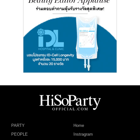
PARTY
Home
PEOPLE
Instragram