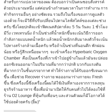
สำหรับการแบ่งเวลาของผม ต้องบอกว่าเป็นคนชอบสังสรรค์
ด้วยประมาณหนึ่ง แต่ค่อนข้างกำหนดเวลาในการทำงาน การ
ทำกิจกรรมอื่นๆ อย่างชัดเจน รวมถึงในเรื่องของการดูแลตัว
เองด้วย ก็จะมีวิธีที่ปรับเปลี่ยนไปตามไลฟ์สไตล์ของแต่ละช่วง
ครับ ซึ่งโดยปกติจะเข้าฟิตเนสสัปดาห์ละ 5 วัน วันละ 1 ชั่วโมง
มีวิ่ง เวทเทรนนิ่ง ถ้าเป็นช่วงที่น้ำหนักขึ้นจะเน้นวิธีการออก
กำลังกายแบบลดน้ำหนัก แล้วพอน้ำหนักกลับมาลงตัวก็จะเน้น
ไปทางสร้างกล้ามเนื้อครับ หรือถ้าเป็นช่วงที่นอนดึก พักผ่อน
น้อย หรือรู้สึกเหนื่อยมากๆ จะเข้าเครื่อง Hyperbaric Oxygen
Chamber คือเป็นเครื่องที่เราเข้าไปอยู่ข้างในแล้วมันจะปล่อย
ออกซิเจนออกมาในปริมาณที่มากกว่าปกติ บวกกับแรงดัน
ที่มากกว่าในชั้นบรรยากาศ ทำให้ร่างกายได้รับออกซิเจนมาก
ขึ้น เพื่อช่วย Recover ร่างกาย พอออกมาร่างกายจะ Fresh
ขึ้น ซึ่งเครื่องนี้ซึ่งเครื่องนี้ผมได้ใช้เงินที่หาเองจากการลงทุน
ธุรกิจร้านอาหาร ซื้อเพื่อนำมาเปิดให้กับคนทั่วไปได้ลองใช้ที่
ร้าน O2 Lounge ที่หุ้นกับเพื่อนๆ และส่วนตัวผมก็มีโอกาสได้
ใช้บ่อยด้วยครับ (ยิ้ม)“