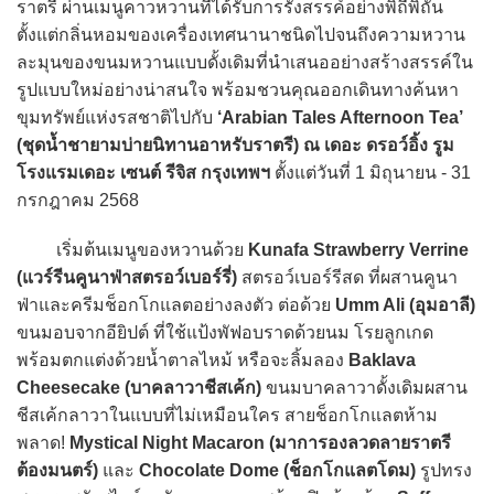
ราตรี ผ่านเมนูคาวหวานที่ได้รับการรังสรรค์อย่างพิถีพิถัน
ตั้งแต่กลิ่นหอมของเครื่องเทศนานาชนิดไปจนถึงความหวาน
ละมุนของขนมหวานแบบดั้งเดิมที่นำเสนออย่างสร้างสรรค์ใน
รูปแบบใหม่อย่างน่าสนใจ พร้อมชวนคุณออกเดินทางค้นหา
ขุมทรัพย์แห่งรสชาติไปกับ
‘Arabian Tales Afternoon Tea’
(ชุดน้ำชายามบ่ายนิทานอาหรับราตรี) ณ เดอะ ดรอว์อิ้ง รูม
โรงแรมเดอะ เซนต์ รีจิส กรุงเทพฯ
ตั้งแต่วันที่ 1 มิถุนายน - 31
กรกฎาคม 2568
เริ่มต้นเมนูของหวานด้วย
Kunafa Strawberry Verrine
(แวร์รีนคูนาฟ่าสตรอว์เบอร์รี่)
สตรอว์เบอร์รีสด ที่ผสานคูนา
ฟ่าและครีมช็อกโกแลตอย่างลงตัว ต่อด้วย
Umm Ali (อุมอาลี)
ขนมอบจากอียิปต์ ที่ใช้แป้งพัฟอบราดด้วยนม โรยลูกเกด
พร้อมตกแต่งด้วยน้ำตาลไหม้ หรือจะลิ้มลอง
Baklava
Cheesecake (บาคลาวาชีสเค้ก)
ขนมบาคลาวาดั้งเดิมผสาน
ชีสเค้กลาวาในแบบที่ไม่เหมือนใคร สายช็อกโกแลตห้าม
พลาด!
Mystical Night Macaron (มาการองลวดลายราตรี
ต้องมนตร์)
และ
Chocolate Dome (ช็อกโกแลตโดม)
รูปทรง