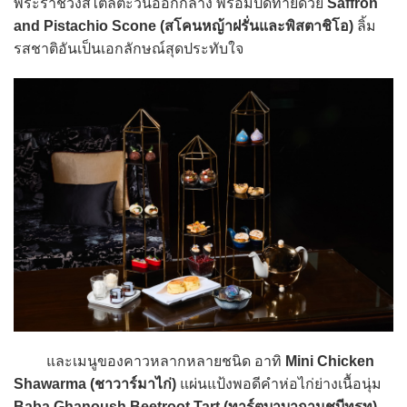
พระราชวังสไตล์ตะวันออกกลาง พร้อมปิดท้ายด้วย
Saffron
and Pistachio Scone (สโคนหญ้าฝรั่นและพิสตาชิโอ)
ลิ้ม
รสชาติอันเป็นเอกลักษณ์สุดประทับใจ
และเมนูของคาวหลากหลายชนิด อาทิ
Mini Chicken
Shawarma (ชาวาร์มาไก่)
แผ่นแป้งพอดีคำห่อไก่ย่างเนื้อนุ่ม
Baba Ghanoush Beetroot Tart (ทาร์ตบาบากานูชบีทรูท)