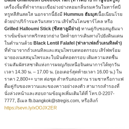
เครื่องจิ้มที่ทำจากมะเขือม่วงย่างหอมกลิ่นรมควันในทาร์ตบี
ทรูทสีสันสดใส นอกจากนี้ยังมี
Hummus ฮัมมุส
เนื้อเนียนโรย
ด้วยปาปริก้ารมควันรสหวาน เสิร์ฟในโคนชาร์โคล หรือ
Grilled Halloumi Stick (ชีสฮาลูมีย่าง)
ทานคู่กับซอสมูฮัมมา
ราเข้มข้นจากพริกหยวกย่าง ปิดท้ายการเดินทางไปยังดินแดน
ในตำนานด้วย
Black Lentil Falafel (ฟาลาเฟลถั่วเลนทิลดำ)
ที่ทำมาจากถั่วเลนทิลและสมุนไพรบดทอดกรอบ เสิร์ฟพร้อม
มายองเนสสมุนไพรและใบมินต์ทอดกรอบ เติมความสดชื่น
ร่วมสัมผัสรสชาติแห่งการผจญภัยเหนือจินตนาการได้ทุกวัน
เวลา 14.30 น. – 17.00 น. (ออเดอร์สุดท้ายเวลา 16.00 น.) ใน
ราคา 2,800++ บาท ต่อชุด สำหรับสองท่าน รวมชาหรือกาแฟ
ดื่มคู่กับของหวานและของคาวอย่างลงตัว สามารถสำรองที่
นั่งล่วงหน้าและสอบถามข้อมูลเพิ่มเติมได้ที่ โทร.0-2207-
7777, อีเมล fb.bangkok@stregis.com, หรือลิงก์
https://sevn.ly/xOOJX2ER