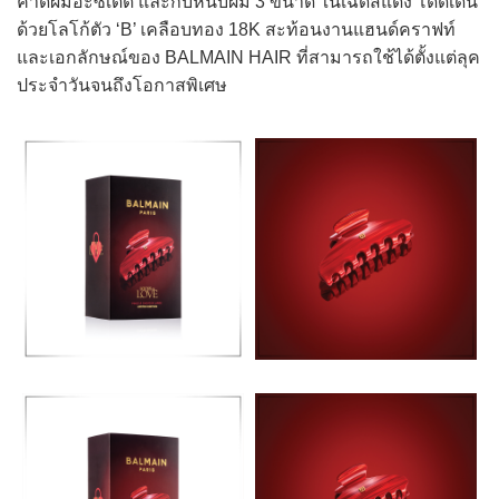
คาดผมอะซิเตต และกิ๊บหนีบผม 3 ขนาด ในเฉดสีแดง โดดเด่น
ด้วยโลโก้ตัว ‘B’ เคลือบทอง 18K สะท้อนงานแฮนด์คราฟท์
และเอกลักษณ์ของ BALMAIN HAIR ที่สามารถใช้ได้ตั้งแต่ลุค
ประจำวันจนถึงโอกาสพิเศษ