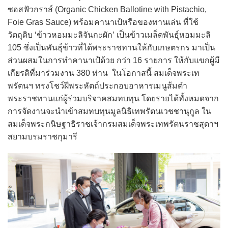
ซอสฟัวกราส์ (Organic Chicken Ballotine with Pistachio,
Foie Gras Sauce) พร้อมคานาเป้หรือของทานเล่น ที่ใช้
วัตถุดิบ ‘ข้าวหอมมะลิจันกะผัก’ เป็นข้าวเมล็ดพันธุ์หอมมะลิ
105 ซึ่งเป็นพันธุ์ข้าวที่ได้พระราชทานให้กับเกษตรกร มาเป็น
ส่วนผสมในการทำคานาเป้ด้วย กว่า 16 รายการ ให้กับแขกผู้มี
เกียรติที่มาร่วมงาน 380 ท่าน ในโอกาสนี้ สมเด็จพระเท
พรัตนฯ ทรงโชว์ฝีพระหัตถ์ประกอบอาหารเมนูส้มตำ
พระราชทานแก่ผู้ร่วมบริจาคสมทบทุน โดยรายได้ทั้งหมดจาก
การจัดงานจะนำเข้าสมทบทุนมูลนิธิเทพรัตนเวชชานุกูล ใน
สมเด็จพระกนิษฐาธิราชเจ้ากรมสมเด็จพระเทพรัตนราชสุดาฯ
สยามบรมราชกุมารี