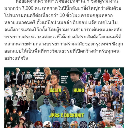
ต่อยอดจากความสำเร็จของปีที่ผ่านมา ซึ่งมีผู้ร่วมงาน
มากกว่า 7,000 คน เทศกาลในปีนี้กลับมายิ่งใหญ่กว่าเดิมด้วย
โปรแกรมดนตรีต่อเนื่องกว่า 10 ชั่วโมง ครอบคลุมหลาก
หลายแนวดนตรี ตั้งแต่ป๊อป หมอลำ ฮิปฮอป แจ๊ส เทคโน ไป
จนถึงการแสดงโว้กกิ้ง โดยผู้ร่วมงานสามารถเดินชมและสลับ
บรรยากาศระหว่างแต่ละเวทีได้อย่างอิสระ สัมผัสโลกดนตรีที่
หลากหลายท่ามกลางบรรยากาศร่วมสมัยของกรุงเทพฯ ซึ่งถูก
ออกแบบให้เป็นพื้นที่ทางวัฒนธรรมที่เปิดกว้างสำหรับทุกคน
อย่างแท้จริง