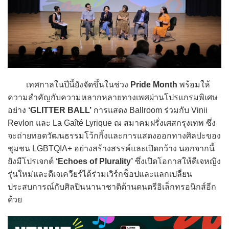
เทศกาลในปีนี้ยังจัดขึ้นในช่วง
Pride Month
พร้อมให้
ความสำคัญกับความหลากหลายทางเพศผ่านโปรแกรมพิเศษ
อย่าง
‘GLITTER BALL’
การแสดง Ballroom ร่วมกับ Vinii
Revlon และ La Gaîté Lyrique ณ สมาคมฝรั่งเศสกรุงเทพ ซึ่ง
จะถ่ายทอดวัฒนธรรมโว้กกิ้งและการแสดงออกทางศิลปะของ
ชุมชน LGBTQIA+ อย่างสร้างสรรค์และเปิดกว้าง นอกจากนี้
ยังมีโปรเจกต์
‘Echoes of Plurality’
ซึ่งเปิดโอกาสให้ดีเจหญิง
รุ่นใหม่และดีเจเควียร์ได้ร่วมเวิร์กช็อปและแลกเปลี่ยน
ประสบการณ์กับศิลปินนานาชาติด้านดนตรีอิเล็กทรอนิกส์อีก
ด้วย