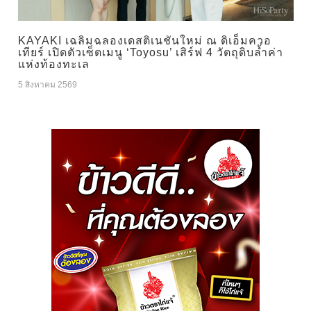
KAYAKI เฉลิมฉลองเดสติเนชันใหม่ ณ ดิเอ็มควอ
เทียร์ เปิดตัวเซ็ตเมนู ‘Toyosu’ เสิร์ฟ 4 วัตถุดิบล้ำค่า
แห่งท้องทะเล
5 สิงหาคม 2569