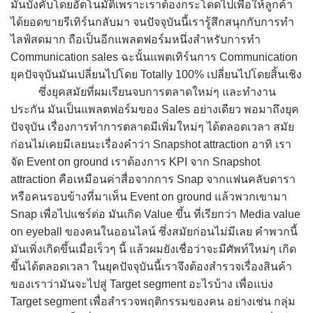
มันบังคับโดยอัตโนมัติเพราะเราต้องกระโดดไปเพื่อให้ลูกค้า
ได้ยอดขายรีเทิร์นกลับมา จนปัจจุบันนี้เรารู้สึกสนุกกับการทำ
ไลฟ์สดมาก ถือเป็นอีกแพลตฟอร์มหนึ่งสำหรับการทำ
Communication sales ฉะนั้นแพตเทิร์นการ Communication
ยุคปัจจุบันมันเปลี่ยนไปโดย Totally 100% เปลี่ยนไปโดยสิ้นเชิง
ซึ่งยุคสมัยที่ผมเรียนจบการตลาดใหม่ๆ และทำงาน
ประกัน มันเป็นแพลตฟอร์มของ Sales อย่างเดียว พอมาถึงยุค
ปัจจุบัน เรื่องการทำการตลาดมีเพิ่มใหม่ๆ ได้ตลอดเวลา สมัย
ก่อนไม่เคยมีเลยนะเรื่องคำว่า Snapshot attraction อาทิ เรา
จัด Event on ground เราต้องการ KPI จาก Snapshot
attraction คือเหมือนค่าสื่อจากการ Snap จากแฟนคลับดารา
หรือคนรอบข้างที่มาเห็น Event on ground แล้วพวกเขามา
Snap เพื่อไปแชร์ต่อ มันเกิด Value ขึ้น ที่เรียกว่า Media value
on eyeball ของคนในออนไลน์ ซึ่งสมัยก่อนไม่มีเลย คำพวกนี้
มันเพิ่งเกิดขึ้นเมื่อเร็วๆ นี้ แล้วผมยังเชื่อว่าจะมีศัพท์ใหม่ๆ เกิด
ขึ้นได้ตลอดเวลา ในยุคปัจจุบันนี้เราจึงต้องสำรวจเรื่องสินค้า
ของเราว่ามันจะไปสู่ Target segment อะไรบ้าง เพื่อแบ่ง
Target segment เพื่อสำรวจพฤติกรรมของคน อย่างเช่น กลุ่ม