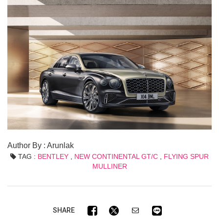
Author By : Arunlak
TAG :
BENTLEY
,
NEW CONTINENTAL GT/C
,
FLYING SPUR
MULLINER
SHARE