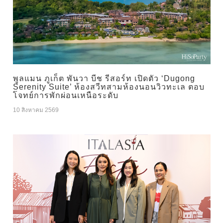
พูลแมน ภูเก็ต พันวา บีช รีสอร์ท เปิดตัว ‘Dugong
Serenity Suite’ ห้องสวีทสามห้องนอนวิวทะเล ตอบ
โจทย์การพักผ่อนเหนือระดับ
10 สิงหาคม 2569