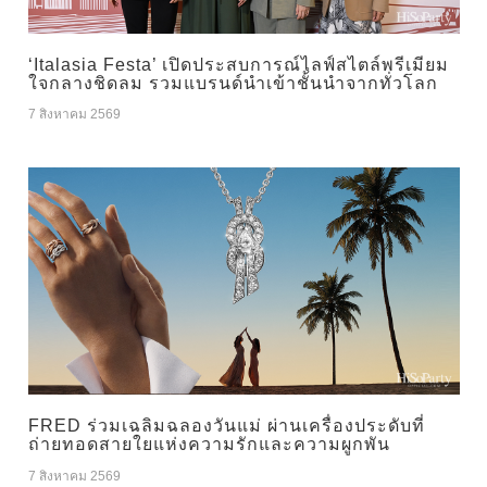
‘Italasia Festa’ เปิดประสบการณ์ไลฟ์สไตล์พรีเมียม
ใจกลางชิดลม รวมแบรนด์นำเข้าชั้นนำจากทั่วโลก
7 สิงหาคม 2569
FRED ร่วมเฉลิมฉลองวันแม่ ผ่านเครื่องประดับที่
ถ่ายทอดสายใยแห่งความรักและความผูกพัน
7 สิงหาคม 2569