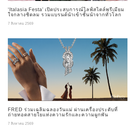
‘Italasia Festa’ เปิดประสบการณ์ไลฟ์สไตล์พรีเมียม
ใจกลางชิดลม รวมแบรนด์นำเข้าชั้นนำจากทั่วโลก
7 สิงหาคม 2569
FRED ร่วมเฉลิมฉลองวันแม่ ผ่านเครื่องประดับที่
ถ่ายทอดสายใยแห่งความรักและความผูกพัน
7 สิงหาคม 2569