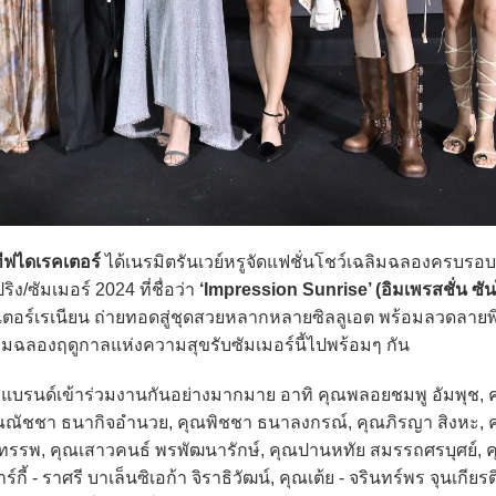
ทีฟไดเรคเตอร์
ได้เนรมิตรันเวย์หรูจัดแฟชั่นโชว์เฉลิมฉลองครบรอบ 1
/ซัมเมอร์ 2024 ที่ชื่อว่า
‘Impression Sunrise’ (อิมเพรสชั่น ซัน
อร์เรเนียน ถ่ายทอดสู่ชุดสวยหลากหลายซิลลูเอต พร้อมลวดลายพ
ิมฉลองฤดูกาลแห่งความสุขรับซัมเมอร์นี้ไปพร้อมๆ กัน
รนด์เข้าร่วมงานกันอย่างมากมาย อาทิ คุณพลอยชมพู อัมพุช, 
คุณณัชชา ธนากิจอำนวย, คุณพิชชา ธนาลงกรณ์, คุณภิรญา สิงหะ, 
รทรรพ, คุณเสาวคนธ์ พรพัฒนารักษ์, คุณปานหทัย สมรรถศรบุศย์, 
ี้ - ราศรี บาเล็นซิเอก้า จิราธิวัฒน์, คุณเต้ย - จรินทร์พร จุนเกียรติ