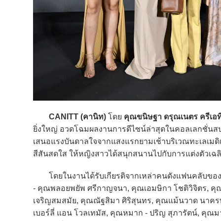
CANITT (คานิท)
โดย
คุณขนิษฐา ดรุณเนตร
ครีเอ
ยิ่งใหญ่ อวดโฉมผลงานการดีไซน์ล่าสุดในคอลเลกชั่นสปริง
เสนอแรงบันดาลใจจากแสงแรกยามเช้าบริเวณทะเลเมดิเต
สีสันสดใส ให้หญิงสาวได้สนุกสนานไปกับการแต่งตัวเฉล
โดยในงานได้รับเกียรติจากเหล่าคนดังแฟนคลับของแบ
- คุณพลอยพยัพ ศรีกาญจนา, คุณเอมษิกา โชติวิจิตร, 
เจริญสมสมัย, คุณณัฐสิมา ศิริสุนทร, คุณแม้นวาด นาค
เบอร์ลี่ แอน โวลเทมัส, คุณหมาก - ปริญ สุภารัตน์, คุณมาร์ก