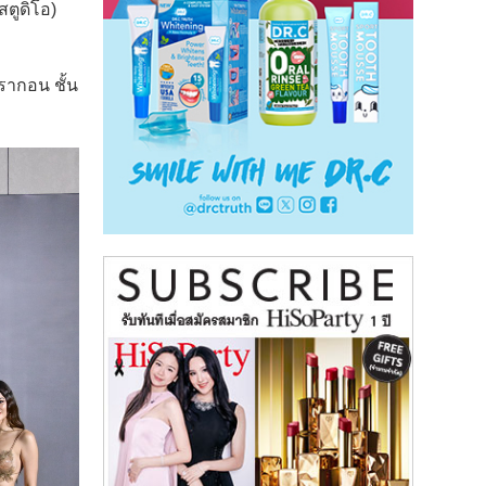
ตูดิโอ)
รากอน ชั้น