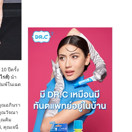
0 ปีครั้ง
ไรส์)
นำ
ิมพ์ในเฉด
คุณอภินรา
คุณวัจณา
คุณคิม
, คุณเจนี่