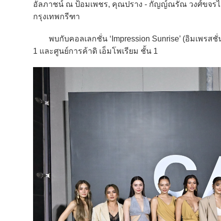
อัลภาชน์ ณ ป้อมเพชร, คุณปราง - กัญญ์ณรัณ วงศ์ขจรไก
กรุงเทพกรีฑา
พบกับคอลเลกชั่น ‘Impression Sunrise’ (อิมเพรสชั่น ซ
1 และศูนย์การค้าดิ เอ็มโพเรียม ชั้น 1