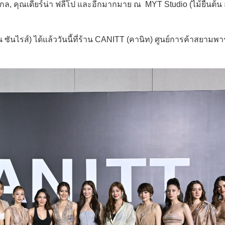
ล, คุณเดียร์น่า ฟลีโป และอีกมากมาย ณ MYT Studio (ไม้ยืนต้น ส
ันไรส์) ได้แล้ววันนี้ที่ร้าน CANITT (คานิท) ศูนย์การค้าสยามพา