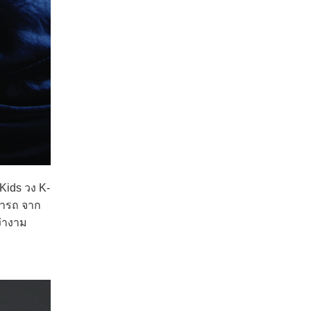
Kids วง K-
มารถ จาก
่างาม