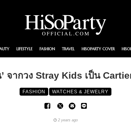
EAUTY
LIFESTYLE
FASHION
TRAVEL
HISOPARTY COVER
HISO
จิน’ จากวง Stray Kids เป็น Cart
FASHION
WATCHES & JEWELRY
2 years ago