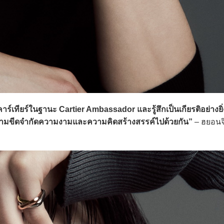
าร์เทียร์ในฐานะ Cartier Ambassador และรู้สึกเป็นเกียรติอย่างยิ่ง
วข้ามขีดจำกัดความงามและความคิดสร้างสรรค์ไปด้วยกัน”
– ฮยอนจ