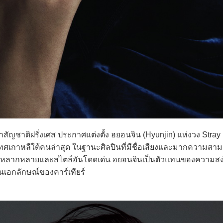
ัญชาติฝรั่งเศส ประกาศแต่งตั้ง ฮยอนจิน (Hyunjin) แห่งวง Stray 
เทศเกาหลีใต้คนล่าสุด ในฐานะศิลปินที่มีชื่อเสียงและมากความสา
ที่หลากหลายและสไตล์อันโดดเด่น ฮยอนจินเป็นตัวแทนของความสง
เอกลักษณ์ของคาร์เทียร์