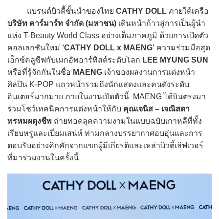
แบรนด์บิวตี้ชั้นนำของไทย
CATHY DOLL
ภายใต้เครือ
บริษัท คาร์มาร์ท จำกัด (มหาชน)
เดินหน้าก้าวสู่การเป็นผู้นำ
แห่ง T-Beauty World Class อย่างเต็มภาคภูมิ ด้วยการเปิดตัว
คอลเลกชันใหม่
‘CATHY DOLL x MAENG’
ความร่วมมือสุด
เอ็กซ์คลูซีฟกับเมกอัพอาร์ทิสต์ระดับโลก
LEE MYUNG SUN
หรือที่รู้จักกันในชื่อ
MAENG
เจ้าของผลงานการแต่งหน้า
ศิลปิน K-POP แถวหน้ารวมถึงนักแสดงและคนดังระดับ
อินเตอร์มากมาย ภายในงานเปิดตัวนี้ MAENG ได้บินตรงมา
ร่วมโชว์เทคนิคการแต่งหน้าให้กับ
คุณเจนิส – เจณิสตา
พรหมผดุงชีพ
ถ่ายทอดลุคความงามในแบบฉบับเกาหลีที่ทั้ง
เรียบหรูและเปี่ยมเสน่ห์ ท่ามกลางบรรยากาศอบอุ่นและการ
ตอบรับอย่างคึกคักจากแขกผู้มีเกียรติและเหล่าบิวตี้เลิฟเวอร์
ที่มาร่วมงานในครั้งนี้