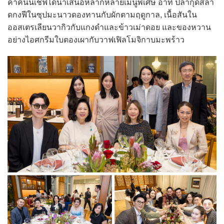
ค่ำคืนนี้เชฟได้นำเสนอหลากหลายเมนูพิเศษ อาทิ ปลากุดสลา
ดกงฟีในซุปมะนาวดองทานกับผักตามฤดูกาล, เนื้อสันใน
ออสเตรเลียนวากิวกับแกงดำและข้าวเม่าดอย และของหวาน
อย่างไอศกรีมใบตองเผากับวาฟเฟิลโมจิกาบมะพร้าว