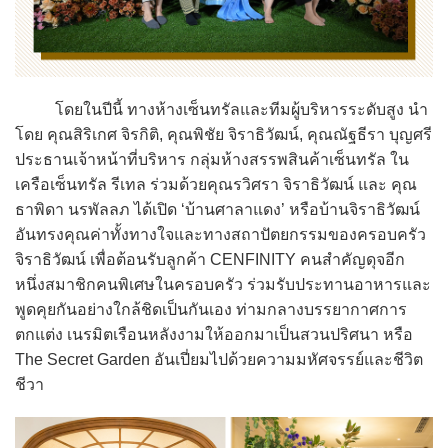
โดยในปีนี้ ทางห้างเซ็นทรัลและทีมผู้บริหารระดับสูง นำ
โดย คุณสิริเกศ จิรกิติ, คุณพิชัย จิราธิวัฒน์, คุณณัฐธีรา บุญศรี
ประธานเจ้าหน้าที่บริหาร กลุ่มห้างสรรพสินค้าเซ็นทรัล ใน
เครือเซ็นทรัล รีเทล ร่วมด้วยคุณรวิศรา จิราธิวัฒน์ และ คุณ
ธาพิดา นรพัลลภ ได้เปิด ‘บ้านศาลาแดง’ หรือบ้านจิราธิวัฒน์
อันทรงคุณค่าทั้งทางใจและทางสถาปัตยกรรมของครอบครัว
จิราธิวัฒน์ เพื่อต้อนรับลูกค้า CENFINITY คนสำคัญดุจอีก
หนึ่งสมาชิกคนพิเศษในครอบครัว ร่วมรับประทานอาหารและ
พูดคุยกันอย่างใกล้ชิดเป็นกันเอง ท่ามกลางบรรยากาศการ
ตกแต่ง เนรมิตเรือนหลังงามให้ออกมาเป็นสวนปริศนา หรือ
The Secret Garden อันเปี่ยมไปด้วยความมหัศจรรย์และชีวิต
ชีวา