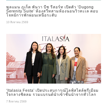
พูลแมน ภูเก็ต พันวา บีช รีสอร์ท เปิดตัว ‘Dugong
Serenity Suite’ ห้องสวีทสามห้องนอนวิวทะเล ตอบ
โจทย์การพักผ่อนเหนือระดับ
10 สิงหาคม 2569
‘Italasia Festa’ เปิดประสบการณ์ไลฟ์สไตล์พรีเมียม
ใจกลางชิดลม รวมแบรนด์นำเข้าชั้นนำจากทั่วโลก
7 สิงหาคม 2569