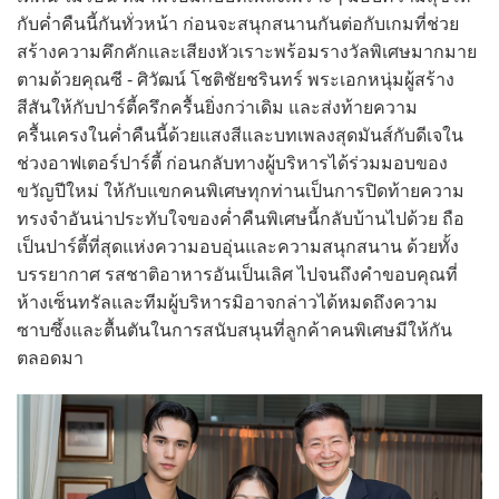
กับค่ำคืนนี้กันทั่วหน้า ก่อนจะสนุกสนานกันต่อกับเกมที่ช่วย
สร้างความคึกคักและเสียงหัวเราะพร้อมรางวัลพิเศษมากมาย
ตามด้วยคุณซี - ศิวัฒน์ โชติชัยชรินทร์ พระเอกหนุ่มผู้สร้าง
สีสันให้กับปาร์ตี้ครึกครื้นยิ่งกว่าเดิม และส่งท้ายความ
ครื้นเครงในค่ำคืนนี้ด้วยแสงสีและบทเพลงสุดมันส์กับดีเจใน
ช่วงอาฟเตอร์ปาร์ตี้ ก่อนกลับทางผู้บริหารได้ร่วมมอบของ
ขวัญปีใหม่ ให้กับแขกคนพิเศษทุกท่านเป็นการปิดท้ายความ
ทรงจำอันน่าประทับใจของค่ำคืนพิเศษนี้กลับบ้านไปด้วย ถือ
เป็นปาร์ตี้ที่สุดแห่งความอบอุ่นและความสนุกสนาน ด้วยทั้ง
บรรยากาศ รสชาติอาหารอันเป็นเลิศ ไปจนถึงคำขอบคุณที่
ห้างเซ็นทรัลและทีมผู้บริหารมิอาจกล่าวได้หมดถึงความ
ซาบซึ้งและตื้นตันในการสนับสนุนที่ลูกค้าคนพิเศษมีให้กัน
ตลอดมา