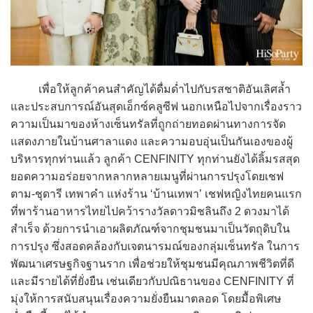
เพื่อให้ลูกค้าคนสำคัญได้ดื่มด่ำไปกับรสชาติอันเลิศล้ำ
และประสบการณ์อันสุดเอ็กซ์คลูซีฟ นอกเหนือไปจากเรื่องราว
ความเป็นมาของห้างเซ็นทรัลที่ถูกถ่ายทอดผ่านทางการจัด
แสดงภายในบ้านศาลาแดง และความอบอุ่นเป็นกันเองของผู้
บริหารทุกท่านแล้ว ลูกค้า CENFINITY ทุกท่านยังได้ลิ้มรสสุด
ยอดความอร่อยจากหลากหลายเมนูที่ผ่านการปรุงโดยเชฟ
ตาม-ชุดารี เทพาคำ แห่งร้าน ‘บ้านเทพา’ เชฟหญิงไทยคนแรก
ที่พาร้านอาหารไทยไปคว้ารางวัลดาวมิชลินถึง 2 ดวงมาได้
สำเร็จ ด้วยการนำเอาผลิตภัณฑ์จากชุมชนมาเป็นวัตถุดิบใน
การปรุง ซึ่งสอดคล้องกับเจตนารมณ์ของกลุ่มเซ็นทรัล ในการ
พัฒนาเศรษฐกิจฐานราก เพื่อช่วยให้ชุมชนมีคุณภาพชีวิตที่ดี
และมีรายได้ที่ยั่งยืน เช่นเดียวกับปณิธานของ CENFINITY ที่
มุ่งให้การสนับสนุนเรื่องความยั่งยืนมาตลอด โดยมื้อพิเศษ