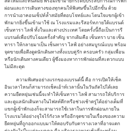
สดใหม่และทันสมัย พร้อมเข้ามายกระดับประสบการณ์การพัก
ผ่อนและการเดินทางของทุกคนให้พิเศษขึ้นไปอีกขั้น ด้วย
การนำเอาคอนเซ็ปท์ล้ำสมัยที่ตอบโจทย์และโดนใจแขกผู้เข้า
พักมากยิ่งขึ้นเข้ามาใช้ ณ โรงแรมและรีสอร์ทภายใต้แบรนด์
เซ็นทารา ไลฟ์ ทั้งในและต่างประเทศ โดยครั้งนี้ถือเป็นการรี
แบรนด์เพื่อปรับโฉมครั้งสำคัญ จากเดิมคือ เซ็นทรา บาย เซ็น
ทารา ให้กลายมาเป็น เซ็นทารา ไลฟ์ อย่างสมบูรณ์แบบ พร้อม
จุดขายเพื่อดึงดูดนักเดินทางทั้งแบบคู่รัก ครอบครัว กลุ่มเพื่อน
หรือนักเดินทางคนเดียว ผู้ซึ่งมองหาการพักผ่อนที่สะดวกแบบ
ไม่มีสะดุด
ความพิเศษอย่างแรกของแบรนด์นี้ คือ การเปิดให้เช็ค
อินเวลาไหนก็สามารถเช็คเอ้าท์เวลานั้นในวันถัดไปได้เลย
ความยืดหยุ่นเช่นนี้จะทำให้เซ็นทารา ไลฟ์ สามารถให้บริการ
และดูแลนักเดินทางในไฟลท์ดึกหรือช่วงเช้าตรู่ได้อย่างเต็มที่
แขกผู้เข้าพักเองก็จะสามารถใช้เวลาในการพักผ่อนภายใน
โรงแรมได้อย่างจุใจไร้กังวล หรืออีกจุดขายในเรื่องของความ
ยืดหยุ่นที่ถูกออกแบบมาให้ตอบรับกับตารางเวลาที่อาจแตก
ต่างกันไปในแต่ละบุคคล คือ บริการอาหารเช้าที่จะพร้อม