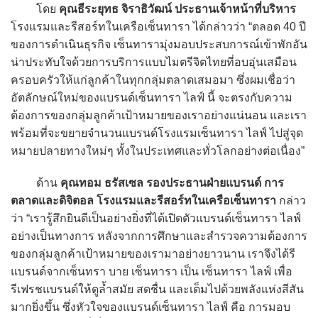
โดย
คุณธีระยุทธ จิราธิวัฒน์ ประธานเจ้าหน้าที่บริหาร
โรงแรมและรีสอร์ทในเครือเซ็นทารา ได้กล่าวว่า “ตลอด 40 ปี
ของการดำเนินธุรกิจ เซ็นทารามุ่งมอบประสบการณ์เข้าพักอัน
น่าประทับใจด้วยการบริการแบบไมตรีจิตไทยที่อบอุ่นเสมือน
ครอบครัวให้แก่ลูกค้าในทุกกลุ่มตลาดเสมอมา ซึ่งผมเชื่อว่า
อัตลักษณ์ใหม่ของแบรนด์เซ็นทารา ไลฟ์ นี้ จะตรงกับความ
ต้องการของกลุ่มลูกค้าเป้าหมายของเราอย่างแน่นอน และเรา
พร้อมที่จะขยายจำนวนแบรนด์โรงแรมเซ็นทารา ไลฟ์ ไปสู่จุด
หมายปลายทางใหม่ๆ ทั้งในประเทศและทั่วโลกอย่างต่อเนื่อง”
ด้าน
คุณทอม ธรัสเซล รองประธานฝ่ายแบรนด์ การ
ตลาดและดิจิตอล โรงแรมและรีสอร์ทในเครือเซ็นทารา
กล่าว
ว่า “เรารู้สึกยินดีเป็นอย่างยิ่งที่ได้เปิดตัวแบรนด์เซ็นทารา ไลฟ์
อย่างเป็นทางการ หลังจากการศึกษาและสำรวจความต้องการ
ของกลุ่มลูกค้าเป้าหมายของเรามาอย่างยาวนาน เราจึงได้รี
แบรนด์จากเซ็นทรา บาย เซ็นทารา เป็น เซ็นทารา ไลฟ์ เพื่อ
รีเฟรชแบรนด์ให้ดูล้ำสมัย สดชื่น และเต็มไปด้วยพลังแห่งสีสัน
มากยิ่งขึ้น ซึ่งหัวใจของแบรนด์เซ็นทารา ไลฟ์ คือ การมอบ