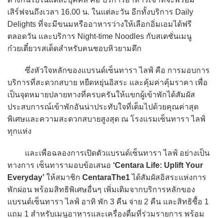
เสิร์ฟจนถึงเวลา 16.00 น. ในแต่ละวัน อีกทั้งบริการ Daily
Delights ที่จะมีขนมหรืออาหารว่างให้เลือกอิ่มเอมได้ฟรี
ตลอดวัน และบริการ Night-time Noodles กับสเตชั่นเมนู
ก๋วยเตี๋ยวรสเด็ดสำหรับคนชอบหิวยามดึก
ซึ่งหัวใจหลักของแบรนด์เซ็นทารา ไลฟ์ คือ การมอบการ
บริการที่สะดวกสบาย หยืดหยุ่นอิสระ และคุ้มค่าคุ้มราคา เพื่อ
เป็นจุดหมายปลายทางที่ครบครันให้แขกผู้เข้าพักได้สัมผัส
ประสบการณ์เข้าพักอันน่าประทับใจที่เต็มไปด้วยคุณค่าสุด
พิเศษและความสะดวกสบายสูงสุด ณ โรงแรมเซ็นทารา ไลฟ์
ทุกแห่ง
และเพื่อฉลองการเปิดตัวแบรนด์เซ็นทารา ไลฟ์ อย่างเป็น
ทางการ เซ็นทารามอบข้อเสนอ
‘Centara Life: Uplift Your
Everyday’
ให้สมาชิก
CentaraThe1
ได้สัมผัสอิสระแห่งการ
พักผ่อน พร้อมสิทธิพิเศษอื่นๆ เพิ่มเติมจากบริการหลักของ
แบรนด์เซ็นทารา ไลฟ์ อาทิ พัก 3 คืน จ่าย 2 คืน และสิทธิซื้อ 1
แถม 1 สำหรับเมนูอาหารและเครื่องดื่มที่ร่วมรายการ พร้อม